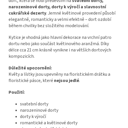
dort, která se hodí především na
svatební dorty,
narozeninové dorty, dorty k výročí a slavnostní
cukrářské dezerty
. Jemné květinové provedení působí
elegantně, romanticky a velmi efektně – dort ozdobí
během chvilky bez složitého modelování.
Kytice je vhodná jako hlavní dekorace na vrchní patro
dortu nebo jako součást květinového aranžmá. Díky
délce cca 21 cm krásně vynikne i na větších dortových
kompozicích.
Důležité upozornění:
Květy a lístky jsou upevněny na floristickém drátku a
floristické pásce, které
nejsou jedlé
.
Použití:
svatební dorty
narozeninové dorty
dorty k výročí
romantické a květinové dorty