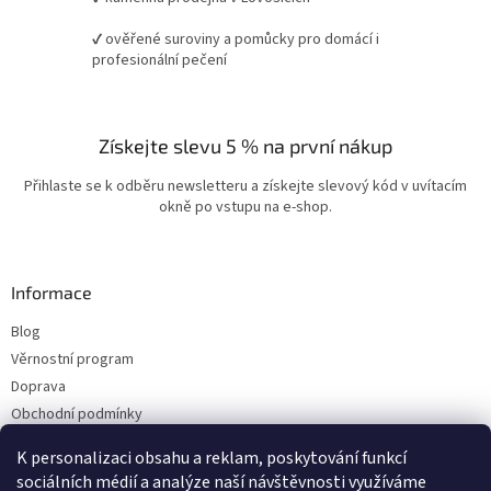
✔ ověřené suroviny a pomůcky pro domácí i
profesionální pečení
Získejte slevu 5 % na první nákup
Přihlaste se k odběru newsletteru a získejte slevový kód v uvítacím
okně po vstupu na e-shop.
Informace
Blog
Věrnostní program
Doprava
Obchodní podmínky
Ochrana osobních údajů
K personalizaci obsahu a reklam, poskytování funkcí
Kontakty
sociálních médií a analýze naší návštěvnosti využíváme