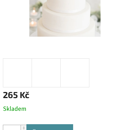
265 Kč
Měrná
Skladem
cena: