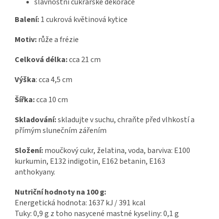
slavnostní cukrářské dekorace
Balení:
1 cukrová květinová kytice
Motiv:
růže a frézie
Celková délka:
cca 21 cm
Výška
: cca 4,5 cm
Šířka:
cca 10 cm
Skladování:
skladujte v suchu, chraňte před vlhkostí a
přímým slunečním zářením
Složení:
moučkový cukr, želatina, voda, barviva: E100
kurkumin, E132 indigotin, E162 betanin, E163
anthokyany.
Nutriční hodnoty na 100 g:
Energetická hodnota: 1637 kJ / 391 kcal
Tuky: 0,9 g z toho nasycené mastné kyseliny: 0,1 g