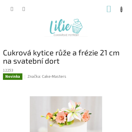
Přejít
NÁKUP
na
obsah
KOŠÍK
Cukrová kytice růže a frézie 21 cm
na svatební dort
12253
Značka:
Cake-Masters
Novinka