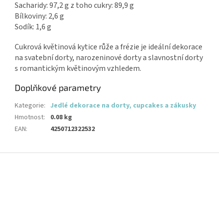
Sacharidy: 97,2 g z toho cukry: 89,9 g
Bílkoviny: 2,6 g
Sodík: 1,6 g
Cukrová květinová kytice růže a frézie je ideální dekorace
na svatební dorty, narozeninové dorty a slavnostní dorty
s romantickým květinovým vzhledem.
Doplňkové parametry
Kategorie
:
Jedlé dekorace na dorty, cupcakes a zákusky
Hmotnost
:
0.08 kg
EAN
:
4250712322532
Z
á
p
a
t
í