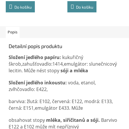
cena:
cena:
Do košíku
Do košíku
Popis
Detailní popis produktu
Složení jedlého papíru:
kukuřičný
škrob,zahušťovadlo:1414,emulgátor: slunečnicový
lecitin. Může nést stopy
sóji a mléka
Složení jedlého inkoustu:
voda, etanol,
zvlhčovadlo: E422,
barviva: žlutá: E102, červená: E122, modrá: E133,
černá: E151,emulgátor E433. Může
obsahovat stopy
mléka, siřičitanů a sóji.
Barvivo
E122 a E102 může mít nepříznivý