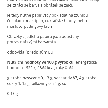
se, ztrácí se barva a obrázek se zničí.
Je tedy nutné papír vždy pokládat na ztuhlou
čokoládu, marcipán, cukrářské hmoty nebo
máslovo-pudingový krém
Obrázky z jedlého papíru jsou potištěny
potravinářskými barvami a
odpovídají předpisům EU
Nutriční hodnoty ve 100 g výrobku:
energetická
hodnota 1522 kJ / 364 kcal, tuky 0, 64
g z toho nasycené 0, 13 g, sacharidy 87, 4 g z toho
cukry 1, 13 g, bílkoviny 0, 51 g, sůl
0,15 g