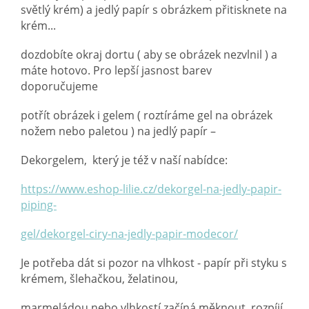
světlý krém) a jedlý papír s obrázkem přitisknete na
krém...
dozdobíte okraj
dortu ( aby se obrázek nezvlnil ) a
máte hotovo. Pro lepší jasnost barev
doporučujeme
potřít obrázek i gelem ( roztíráme gel na obrázek
nožem nebo paletou ) na jedlý papír –
Dekorgelem, který je též v naší nabídce:
https://www.eshop-lilie.cz/dekorgel-na-jedly-papir-
piping-
gel/dekorgel-ciry-na-jedly-papir-modecor/
Je potřeba dát si pozor na vlhkost - papír při styku s
krémem, šlehačkou, želatinou,
marmeládou nebo vlhkostí začíná měknout, rozpíjí