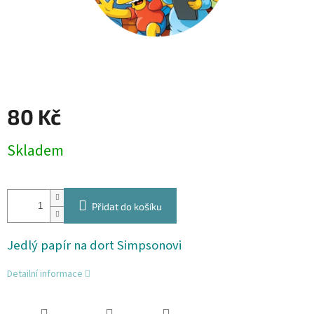
80 Kč
Měrná
Skladem
cena:
Přidat do košíku
Jedlý papír na dort Simpsonovi
Detailní informace