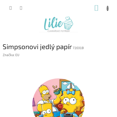
Přejít
NÁKUP
na
obsah
KOŠÍK
Simpsonovi jedlý papír
72031B
Značka:
EU