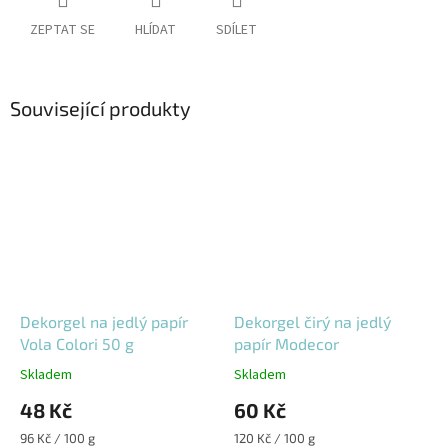
ZEPTAT SE
HLÍDAT
SDÍLET
Související produkty
Dekorgel na jedlý papír
Dekorgel čirý na jedlý
Vola Colori 50 g
papír Modecor
Skladem
Skladem
48 Kč
60 Kč
Měrná
Měrná
96 Kč / 100 g
120 Kč / 100 g