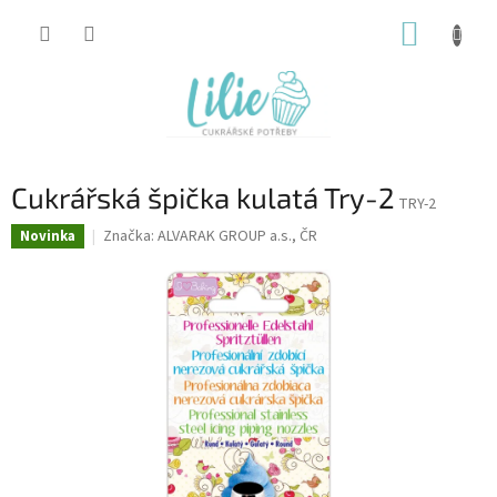
Přejít
NÁKUP
na
obsah
KOŠÍK
Cukrářská špička kulatá Try-2
TRY-2
Značka:
ALVARAK GROUP a.s., ČR
Novinka