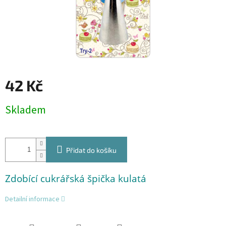
42 Kč
Měrná
Skladem
cena:
Přidat do košíku
Zdobící cukrářská špička kulatá
Detailní informace