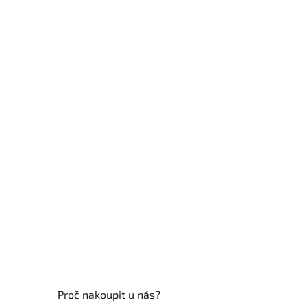
Z
á
p
a
t
í
Proč nakoupit u nás?