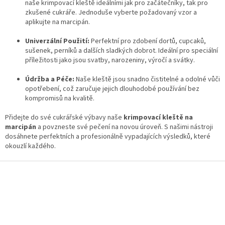
u
naše krimpovací kleště ideálními jak pro začátečníky, tak pro
zkušené cukráře. Jednoduše vyberte požadovaný vzor a
aplikujte na marcipán.
Univerzální Použití:
Perfektní pro zdobení dortů, cupcaků,
sušenek, perníků a dalších sladkých dobrot. Ideální pro speciální
příležitosti jako jsou svatby, narozeniny, výročí a svátky.
Údržba a Péče:
Naše kleště jsou snadno čistitelné a odolné vůči
opotřebení, což zaručuje jejich dlouhodobé používání bez
kompromisů na kvalitě.
Přidejte do své cukrářské výbavy naše
krimpovací kleště na
marcipán
a povzneste své pečení na novou úroveň. S našimi nástroji
dosáhnete perfektních a profesionálně vypadajících výsledků, které
okouzlí každého.
Z
á
p
a
t
í