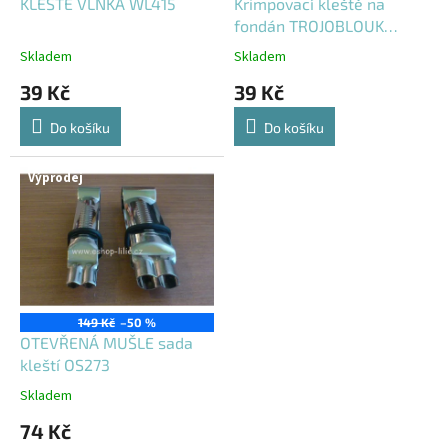
d
KLEŠTĚ VLNKA WL415
Krimpovací kleště na
u
fondán TROJOBLOUK
k
otevřený TO595
Skladem
Skladem
t
39 Kč
39 Kč
ů
Do košíku
Do košíku
Výprodej
149 Kč
–50 %
OTEVŘENÁ MUŠLE sada
kleští OS273
Skladem
74 Kč