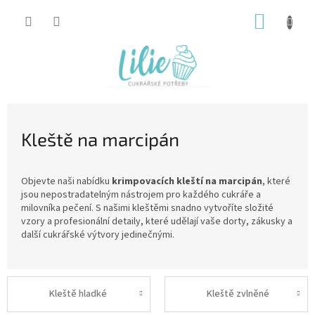
Přejít
NÁKUP
na
obsah
KOŠÍK
Kleště na marcipán
Objevte naši nabídku
krimpovacích kleští na marcipán
, které
jsou nepostradatelným nástrojem pro každého cukráře a
milovníka pečení. S našimi kleštěmi snadno vytvoříte složité
vzory a profesionální detaily, které udělají vaše dorty, zákusky a
další cukrářské výtvory jedinečnými.
Kleště hladké
Kleště zvlněné