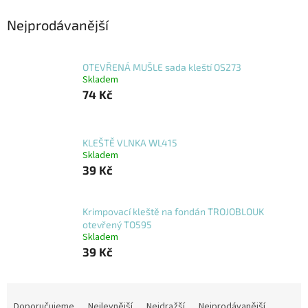
Nejprodávanější
OTEVŘENÁ MUŠLE sada kleští OS273
Skladem
74 Kč
KLEŠTĚ VLNKA WL415
Skladem
39 Kč
Krimpovací kleště na fondán TROJOBLOUK
otevřený TO595
Skladem
39 Kč
Ř
a
Doporučujeme
Nejlevnější
Nejdražší
Nejprodávanější