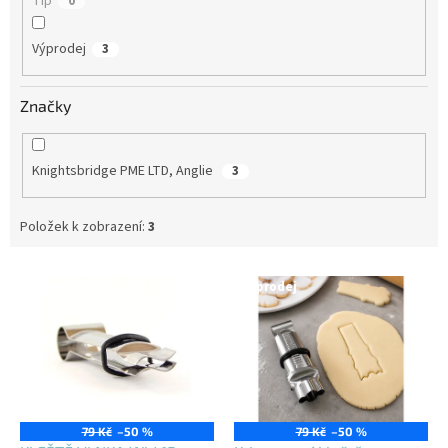
Tip
0
Výprodej
3
Značky
Knightsbridge PME LTD, Anglie
3
Položek k zobrazení:
3
V
Výprodej
Výprodej
ý
p
i
s
p
r
o
79 Kč
–50 %
79 Kč
–50 %