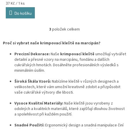
Měrná
37 Kč / 1 ks
cena:
Do košíku
3
položek celkem
O
v
l
Proč si vybrat naše krimpovací kleště na marcipán?
á
d
Precizní Dekorace:
Naše
krimpovací kleště
umožňují vytvářet
a
detailní a přesné vzory na marcipánu, fondánu a dalších
c
cukrářských hmotách. Dosáhněte profesionálních výsledků s
í
minimálním úsilím.
p
r
Široká Škála Vzorů:
Nabízíme kleště v různých designech a
v
velikostech, které vám umožní kreativně zdobit a přizpůsobit
k
vaše cukrářské výtvory dle libosti.
y
v
Vysoce Kvalitní Materiály:
Naše kleště jsou vyrobeny z
ý
odolných a kvalitních materiálů, které zajišťují dlouhou životnost
p
a spolehlivost při každém použití.
i
s
Snadné Použití:
Ergonomický design a snadná manipulace činí