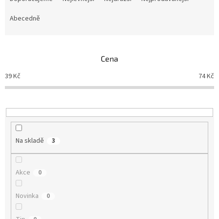
z
e
Abecedně
n
í
p
Cena
r
o
39
Kč
74
Kč
d
u
k
t
ů
Na skladě
3
Akce
0
Novinka
0