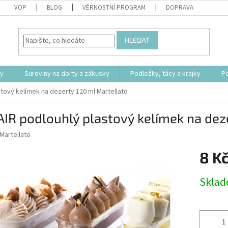
VOP
BLOG
VĚRNOSTNÍ PROGRAM
DOPRAVA
HLEDAT
ty
Suroviny na dorty a zákusky
Podložky, tácy a krajky
P
tový kelímek na dezerty 120 ml Martellato
IR podlouhlý plastový kelímek na dez
Martellato
8 K
Měrná
Skla
cena: