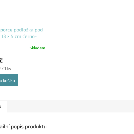
porce podložka pod
r 13 × 5 cm černo-
 10 ks
Skladem
č
 / 1 ks
o košíku
s
ailní popis produktu