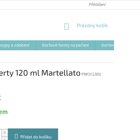
Přihlášení
NÁKUPNÍ
Prázdný košík
KOŠÍK
osypy a zdobení
Dortové formy na pečení
Dortové svíčky, fon
erty 120 ml Martellato
PMOCL001
č
dem
Přidat do košíku