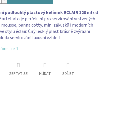
ní podlouhlý plastový kelímek ECLAIR 120 ml
od
artellato je perfektní pro servírování vrstvených
, mousse, panna cotty, mini zákusků i moderních
ve stylu éclair. Čirý lesklý plast krásně zvýrazní
 dodá servírování luxusní vzhled.
informace
ZEPTAT SE
HLÍDAT
SDÍLET