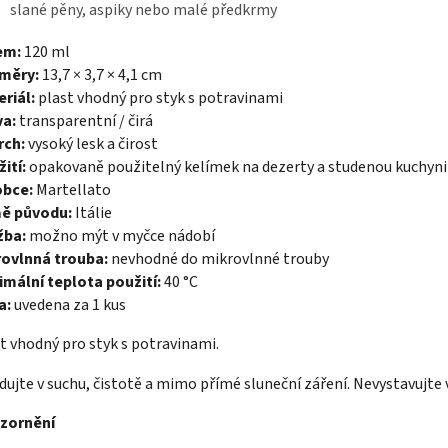
slané pěny, aspiky nebo malé předkrmy
em:
120 ml
měry:
13,7 × 3,7 × 4,1 cm
riál:
plast vhodný pro styk s potravinami
va:
transparentní / čirá
rch:
vysoký lesk a čirost
ití:
opakovaně použitelný kelímek na dezerty a studenou kuchyni
obce:
Martellato
ě původu:
Itálie
žba:
možno mýt v myčce nádobí
rovlnná trouba:
nevhodné do mikrovlnné trouby
mální teplota použití:
40 °C
a:
uvedena za 1 kus
t vhodný pro styk s potravinami.
dujte v suchu, čistotě a mimo přímé sluneční záření. Nevystavujt
zornění