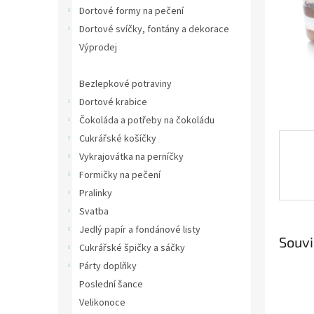
n
Dortové formy na pečení
e
Dortové svíčky, fontány a dekorace
l
Výprodej
Plastové kelímky
Bezlepkové potraviny
Dortové krabice
Čokoláda a potřeby na čokoládu
Cukrářské košíčky
Vykrajovátka na perníčky
Formičky na pečení
Pralinky
Svatba
Jedlý papír a fondánové listy
Souvi
Cukrářské špičky a sáčky
Párty doplňky
Poslední šance
Velikonoce