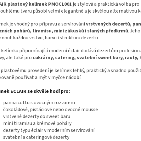
AIR plastový kelímek PMOCL001
je stylová a praktická volba pr
ouhlému tvaru působí velmi elegantně a je skvělou alternativou
mek je vhodný pro přípravu a servírování
vrstvených dezertů, pa
cných pohárů, tiramisu, mini zákusků i slaných předkrmů
. Jeh
knout každou vrstvu, barvu i strukturu dezertu.
 kelímku připomínající moderní éclair dodává dezertům profesionál
vy, ale také pro
cukrárny, catering, svatební sweet bary, rauty,
 plastovému provedení je kelímek lehký, praktický a snadno použite
ovaně používat a mýt v myčce nádobí.
mek ECLAIR se skvěle hodí pro:
panna cottu s ovocným rozvarem
čokoládové, pistáciové nebo ovocné mousse
vrstvené dezerty do sweet baru
mini tiramisu a krémové poháry
dezerty typu éclair v moderním servírování
svatební a cateringové dezerty