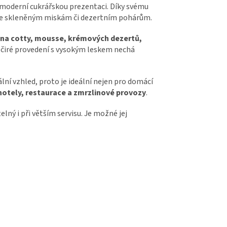
o moderní cukrářskou prezentaci. Díky svému
 ke skleněným miskám či dezertním pohárům.
nna cotty, mousse, krémových dezertů,
o čiré provedení s vysokým leskem nechá
ní vzhled, proto je ideální nejen pro domácí
 hotely, restaurace a zmrzlinové provozy
.
lný i při větším servisu. Je možné jej