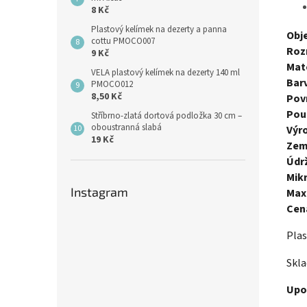
8 Kč
Plastový kelímek na dezerty a panna
Obj
cottu PMOCO007
Roz
9 Kč
Mate
VELA plastový kelímek na dezerty 140 ml
Bar
PMOCO012
8,50 Kč
Pov
Použ
Stříbrno-zlatá dortová podložka 30 cm –
oboustranná slabá
Výr
19 Kč
Zem
Údr
Mik
Instagram
Maxi
Cen
Plas
Skla
Upo