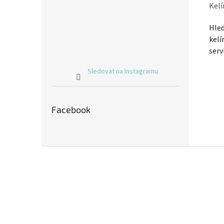
Kelí
Hled
kelí
serv
Sledovat na Instagramu
Facebook
Z
á
p
a
t
í