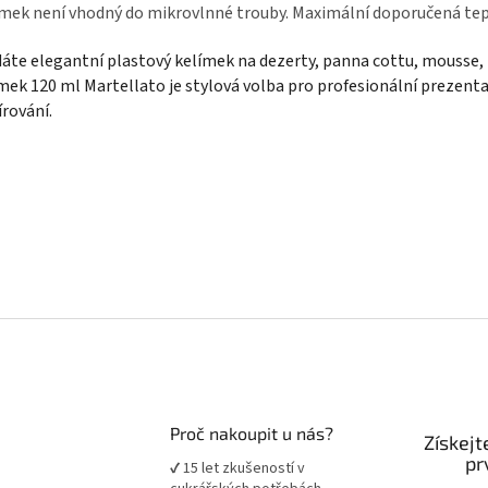
mek není vhodný do mikrovlnné trouby. Maximální doporučená teplo
áte elegantní plastový kelímek na dezerty, panna cottu, mousse
mek 120 ml Martellato je stylová volba pro profesionální prezenta
írování.
Proč nakoupit u nás?
Získejt
pr
✔ 15 let zkušeností v