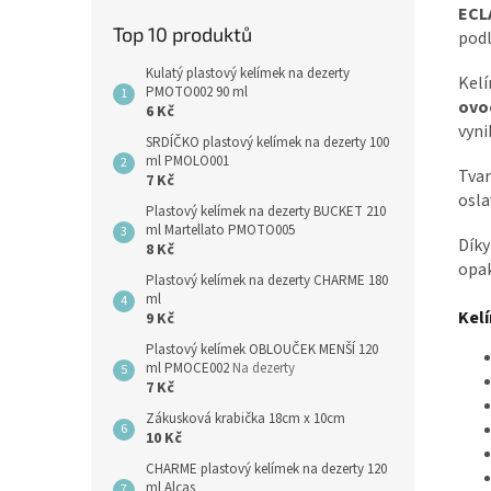
ECL
Top 10 produktů
podl
Kulatý plastový kelímek na dezerty
Kelí
PMOTO002 90 ml
ovo
6 Kč
vyni
SRDÍČKO plastový kelímek na dezerty 100
ml PMOLO001
Tvar
7 Kč
osla
Plastový kelímek na dezerty BUCKET 210
ml Martellato PMOTO005
Díky
8 Kč
opak
Plastový kelímek na dezerty CHARME 180
ml
Kelí
9 Kč
Plastový kelímek OBLOUČEK MENŠÍ 120
ml PMOCE002
Na dezerty
7 Kč
Zákusková krabička 18cm x 10cm
10 Kč
CHARME plastový kelímek na dezerty 120
ml Alcas