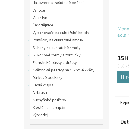
Halloween strašidelné pečení
Vánoce
Valentýn
Čarodějnice
Mono
Vypichovače na cukrářské hmoty
eclai
Pomůcky na cukrářské hmoty
zlatá
Silikony na cukrářské hmoty
Silikonové formy a formičky
35 K
Floristické pásky a drátky
Měrná
3,50 Kč
Květinové pestíky na cukrové květy
cena:
D
Dárkové poukazy
Jedlá krajka
Airbrush
Kuchyňské potřeby
Popi
Kleště na marcipán
Výprodej
Det