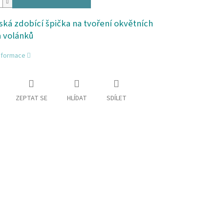
ská zdobící špička na tvoření okvětních
a volánků
informace
ZEPTAT SE
HLÍDAT
SDÍLET