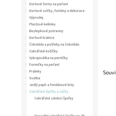
n
Dortové formy na pečení
e
Dortové svíčky, fontány a dekorace
l
Výprodej
Plastové kelímky
Bezlepkové potraviny
Dortové krabice
Čokoláda a potřeby na čokoládu
Cukrářské košíčky
Vykrajovátka na perníčky
Formičky na pečení
Pralinky
Souvi
Svatba
Jedlý papír a fondánové listy
Cukrářské špičky a sáčky
Cukrářské zdobicí špičky
Cukrářské špičky Wilton, připojovače
na špičky