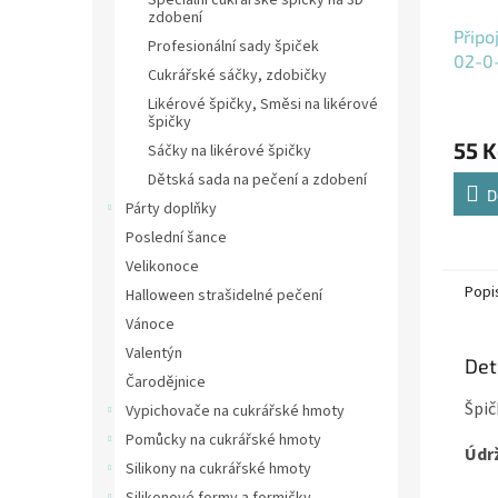
Speciální cukrářské špičky na 3D
zdobení
Připo
Profesionální sady špiček
02-0
Cukrářské sáčky, zdobičky
Likérové špičky, Směsi na likérové
špičky
55 K
Sáčky na likérové špičky
Dětská sada na pečení a zdobení
D
Párty doplňky
Poslední šance
Velikonoce
Popi
Halloween strašidelné pečení
Vánoce
Valentýn
Det
Čarodějnice
Špič
Vypichovače na cukrářské hmoty
Pomůcky na cukrářské hmoty
Údr
Silikony na cukrářské hmoty