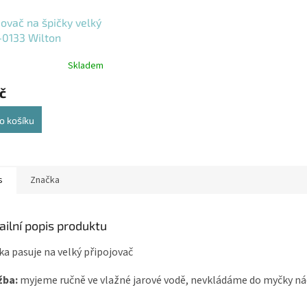
jovač na špičky velký
-0133 Wilton
Skladem
č
o košíku
s
Značka
ailní popis produktu
ka pasuje na velký připojovač
žba:
myjeme ručně ve vlažné jarové vodě, nevkládáme do myčky ná