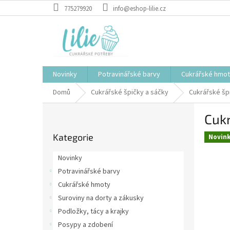
Přejít
775279920
info@eshop-lilie.cz
na
obsah
Novinky
Potravinářské barvy
Cukrářské hmo
Domů
Cukrářské špičky a sáčky
Cukrářské špi
P
Cukr
o
Přeskočit
s
Kategorie
kategorie
Novin
t
r
Novinky
a
Potravinářské barvy
n
Cukrářské hmoty
n
í
Suroviny na dorty a zákusky
p
Podložky, tácy a krajky
a
Posypy a zdobení