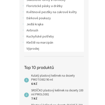
Silikonové formy a formičky
Floristické pásky a drátky
Květinové pestíky na cukrové květy
Dárkové poukazy
Jedlá krajka
Airbrush
Kuchyňské potřeby
Kleště na marcipán
Výprodej
Top 10 produktů
Kulatý plastový kelímek na dezerty
PMOTO002 90 ml
6 Kč
SRDÍČKO plastový kelímek na dezerty 100
ml PMOLO001
7 Kč