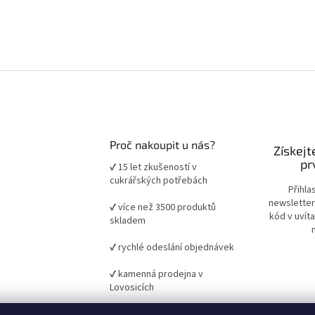
Proč nakoupit u nás?
Získejt
pr
✔ 15 let zkušeností v
cukrářských potřebách
Přihla
newsletter
✔ více než 3500 produktů
kód v uvít
skladem
✔ rychlé odeslání objednávek
✔ kamenná prodejna v
Lovosicích
✔ ověřené suroviny a pomůcky