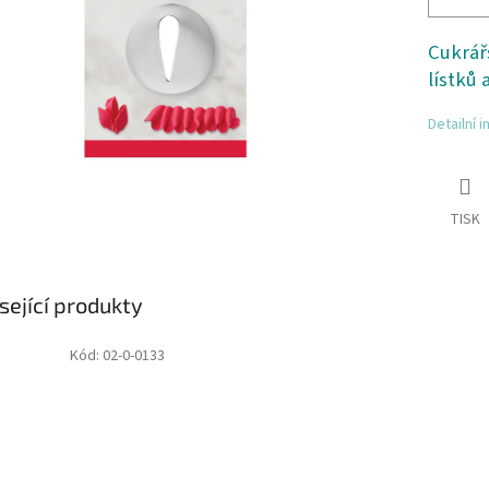
Cukrář
lístků 
Detailní 
TISK
sející produkty
Kód:
02-0-0133