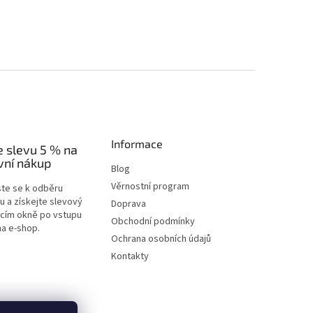
Informace
e slevu 5 % na
vní nákup
Blog
Věrnostní program
ste se k odběru
u a získejte slevový
Doprava
acím okně po vstupu
Obchodní podmínky
na e-shop.
Ochrana osobních údajů
Kontakty