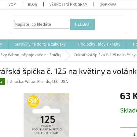
VOP
BLOG
VĚRNOSTNÍ PROGRAM
DOPRAVA
HLEDAT
ty
Suroviny na dorty a zákusky
Podložky, tácy a krajky
P
čky Wilton, připojovače na špičky
Cukrářská špička č. 125 na květiny
ářská špička č. 125 na květiny a volá
Značka:
Wilton Brands, LLC, USA
ka
63 
Měrná
Skla
cena: