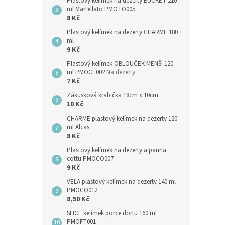
Plastový kelímek na dezerty BUCKET 210
ml Martellato PMOTO005
8 Kč
Plastový kelímek na dezerty CHARME 180
ml
9 Kč
Plastový kelímek OBLOUČEK MENŠÍ 120
ml PMOCE002
Na dezerty
7 Kč
Zákusková krabička 18cm x 10cm
10 Kč
CHARME plastový kelímek na dezerty 120
ml Alcas
8 Kč
Plastový kelímek na dezerty a panna
cottu PMOCO007
9 Kč
VELA plastový kelímek na dezerty 140 ml
PMOCO012
8,50 Kč
SLICE kelímek porce dortu 160 ml
PMOFT001