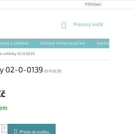
Přihlášení
NÁKUPNÍ
Prázdný košík
KOŠÍK
osypy a zdobení
Dortové formy na pečení
Dortové svíčky, fon
 a volánky 02-0-0139
nky 02-0-0139
02-0-0139
Kč
dem
Přidat do košíku