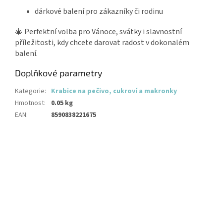
dárkové balení pro zákazníky či rodinu
🎄 Perfektní volba pro Vánoce, svátky i slavnostní
příležitosti, kdy chcete darovat radost v dokonalém
balení.
Doplňkové parametry
Kategorie
:
Krabice na pečivo, cukroví a makronky
Hmotnost
:
0.05 kg
EAN
:
8590838221675
Z
á
p
a
t
í