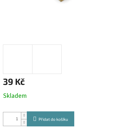
39 Kč
Měrná
Skladem
cena:
Přidat do košíku