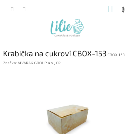
Přejít
NÁKUP
na
obsah
KOŠÍK
Krabička na cukroví CBOX-153
CBOX-153
Značka:
ALVARAK GROUP a.s., ČR