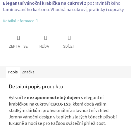
Elegantní vánoční krabička na cukroví
z potravinářského
laminovaného kartonu. Vhodná na cukroví, pralinky i cupcaky.
Detailní informace
ZEPTAT SE
HLÍDAT
SDÍLET
Popis
Značka
Detailní popis produktu
Vytvořte
nezapomenutelný dojem
s elegantní
krabičkou na cukroví
CBOX-153
, která dodá vašim
sladkým dárkům profesionální a slavnostní vzhled.
Jemný vánoční design v teplých zlatých tónech působí
luxusně a hodí se pro každou sváteční příležitost.