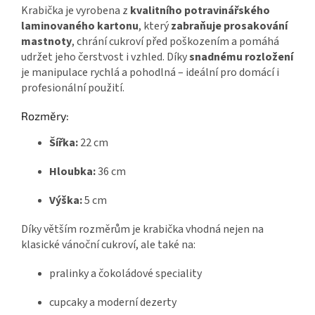
Krabička je vyrobena z
kvalitního potravinářského
laminovaného kartonu
, který
zabraňuje prosakování
mastnoty
, chrání cukroví před poškozením a pomáhá
udržet jeho čerstvost i vzhled. Díky
snadnému rozložení
je manipulace rychlá a pohodlná – ideální pro domácí i
profesionální použití.
Rozměry:
Šířka:
22 cm
Hloubka:
36 cm
Výška:
5 cm
Díky větším rozměrům je krabička vhodná nejen na
klasické vánoční cukroví, ale také na:
pralinky a čokoládové speciality
cupcaky a moderní dezerty