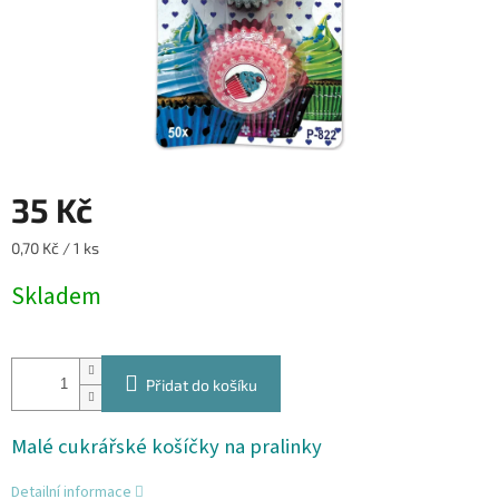
35 Kč
Měrná
0,70 Kč / 1 ks
cena:
Skladem
Přidat do košíku
Malé cukrářské košíčky na pralinky
Detailní informace