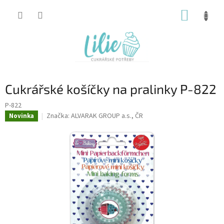
Přejít
NÁKUP
na
obsah
KOŠÍK
Cukrářské košíčky na pralinky P-822
P-822
Značka:
ALVARAK GROUP a.s., ČR
Novinka