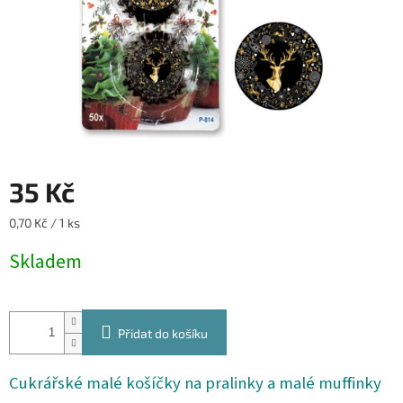
35 Kč
Měrná
0,70 Kč / 1 ks
cena:
Skladem
Přidat do košíku
Cukrářské malé košíčky na pralinky a malé muffinky