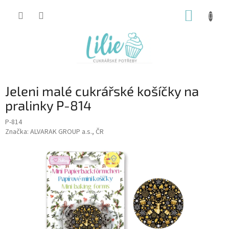
Přejít
NÁKUP
na
obsah
KOŠÍK
Jeleni malé cukrářské košíčky na
pralinky P-814
P-814
Značka:
ALVARAK GROUP a.s., ČR