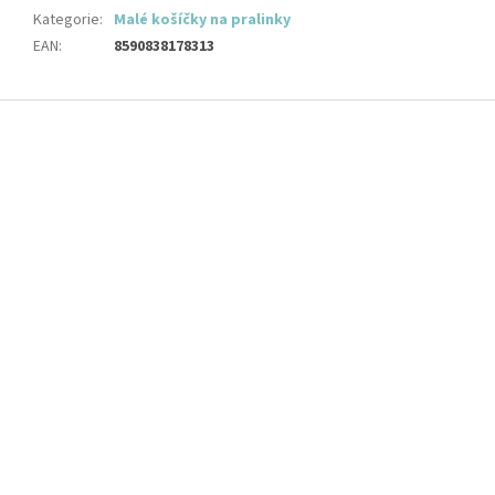
Kategorie
:
Malé košíčky na pralinky
EAN
:
8590838178313
Z
á
p
a
t
í