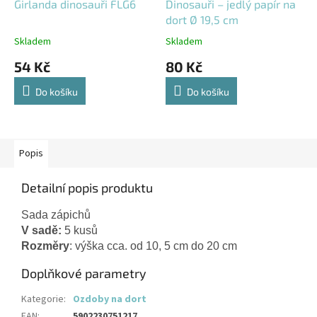
Girlanda dinosauři FLG6
Dinosauři – jedlý papír na
dort Ø 19,5 cm
Skladem
Skladem
54 Kč
80 Kč
Do košíku
Do košíku
Popis
Detailní popis produktu
Sada zápichů
V sadě:
 5 kusů
Rozměry
Doplňkové parametry
Kategorie
:
Ozdoby na dort
EAN
:
5902230751217