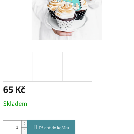
65 Kč
Měrná
Skladem
cena:
Přidat do košíku