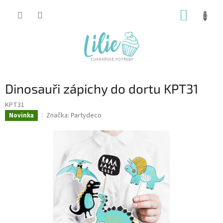
Přejít
NÁKUP
na
obsah
KOŠÍK
Dinosauři zápichy do dortu KPT31
KPT31
Značka:
Partydeco
Novinka