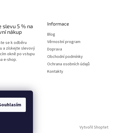
Informace
e slevu 5 % na
vní nákup
Blog
Věrnostní program
ste se k odběru
u a získejte slevový
Doprava
acím okně po vstupu
Obchodní podmínky
na e-shop.
Ochrana osobních údajů
Kontakty
Souhlasím
Vytvořil Shoptet