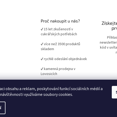
Proč nakoupit u nás?
Získejt
pr
✔ 15 let zkušeností v
cukrářských potřebách
Přihla
newsletter
✔ více než 3500 produktů
kód v uvít
skladem
✔ rychlé odeslání objednávek
✔ kamenná prodejna v
Lovosicích
✔ ověřené suroviny a pomůcky
aci obsahu a reklam, poskytování funkcí sociálních médií a
pro domácí i profesionální
pečení
 návštěvnosti využíváme soubory cookies.
í
it nastavení cookies