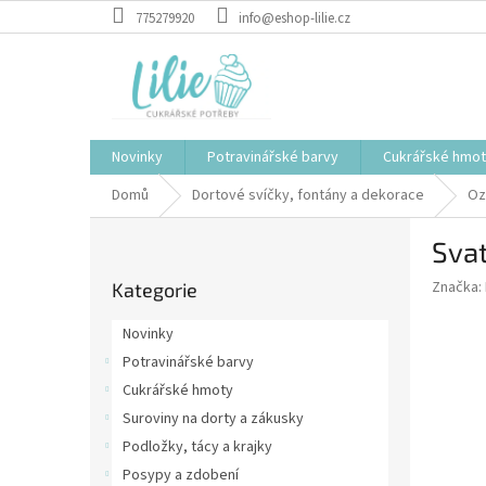
Přejít
775279920
info@eshop-lilie.cz
na
obsah
Novinky
Potravinářské barvy
Cukrářské hmo
Domů
Dortové svíčky, fontány a dekorace
Oz
P
Svat
o
Přeskočit
s
Značka:
Kategorie
kategorie
t
r
Novinky
a
Potravinářské barvy
n
Cukrářské hmoty
n
í
Suroviny na dorty a zákusky
p
Podložky, tácy a krajky
a
Posypy a zdobení