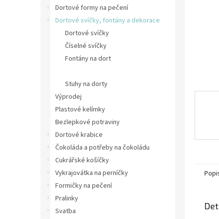
n
Dortové formy na pečení
e
Dortové svíčky, fontány a dekorace
l
Dortové svíčky
Číselné svíčky
Fontány na dort
Ozdoby na dort
Stuhy na dorty
Výprodej
Plastové kelímky
Bezlepkové potraviny
Dortové krabice
Čokoláda a potřeby na čokoládu
Cukrářské košíčky
Vykrajovátka na perníčky
Popi
Formičky na pečení
Pralinky
Det
Svatba