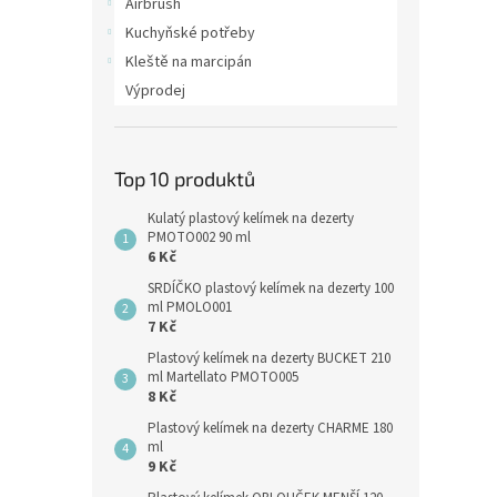
Airbrush
Kuchyňské potřeby
Kleště na marcipán
Výprodej
Top 10 produktů
Kulatý plastový kelímek na dezerty
PMOTO002 90 ml
6 Kč
SRDÍČKO plastový kelímek na dezerty 100
ml PMOLO001
7 Kč
Plastový kelímek na dezerty BUCKET 210
ml Martellato PMOTO005
8 Kč
Plastový kelímek na dezerty CHARME 180
ml
9 Kč