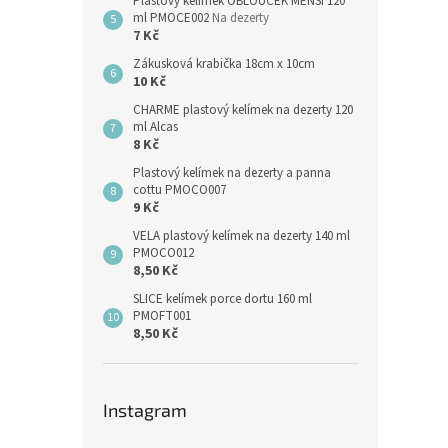
Plastový kelímek OBLOUČEK MENŠÍ 120
ml PMOCE002
Na dezerty
7 Kč
Zákusková krabička 18cm x 10cm
10 Kč
CHARME plastový kelímek na dezerty 120
ml Alcas
8 Kč
Plastový kelímek na dezerty a panna
cottu PMOCO007
9 Kč
VELA plastový kelímek na dezerty 140 ml
PMOCO012
8,50 Kč
SLICE kelímek porce dortu 160 ml
PMOFT001
8,50 Kč
Instagram