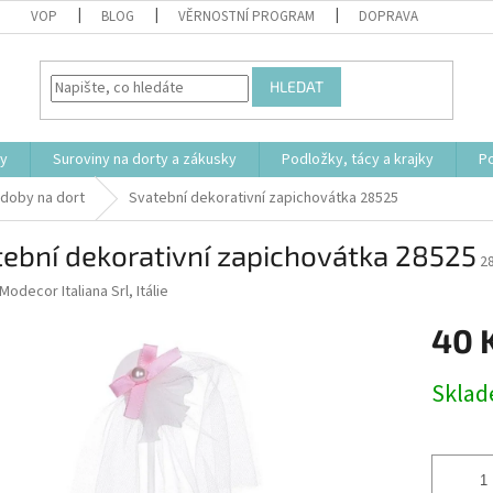
VOP
BLOG
VĚRNOSTNÍ PROGRAM
DOPRAVA
HLEDAT
ty
Suroviny na dorty a zákusky
Podložky, tácy a krajky
P
doby na dort
Svatební dekorativní zapichovátka 28525
ební dekorativní zapichovátka 28525
2
Modecor Italiana Srl, Itálie
40 
Měrná
Skla
cena: