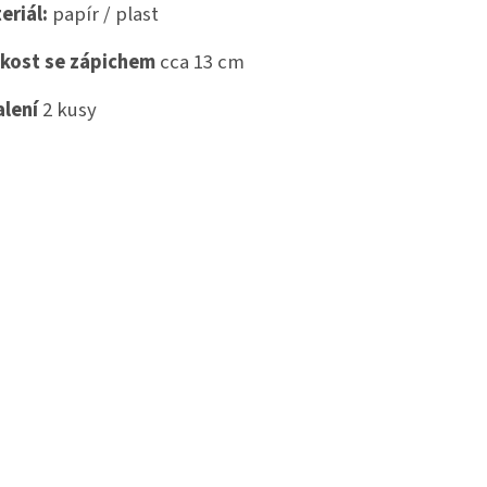
eriál:
papír / plast
ikost se zápichem
cca 13 cm
alení
2 kusy