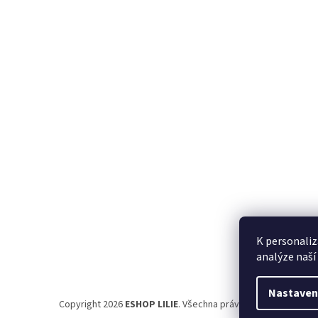
á
p
a
t
í
K personaliz
analýze naší
Nastaven
Copyright 2026
ESHOP LILIE
. Všechna práva vyhrazena.
Uprav