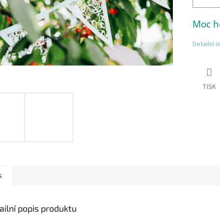
Moc he
Detailní 
TISK
s
ailní popis produktu