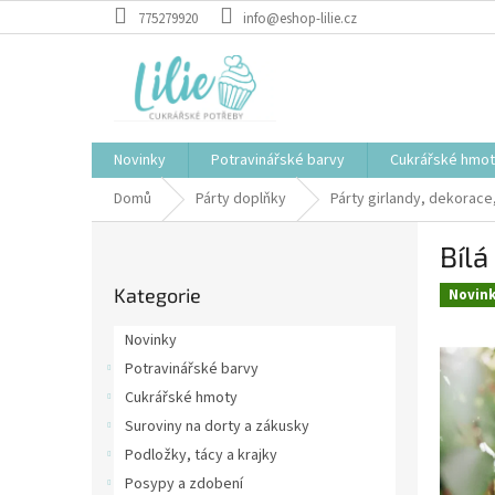
Přejít
775279920
info@eshop-lilie.cz
na
obsah
Novinky
Potravinářské barvy
Cukrářské hmo
Domů
Párty doplňky
Párty girlandy, dekorace
P
Bílá
o
Přeskočit
s
Kategorie
kategorie
Novin
t
r
Novinky
a
Potravinářské barvy
n
Cukrářské hmoty
n
í
Suroviny na dorty a zákusky
p
Podložky, tácy a krajky
a
Posypy a zdobení