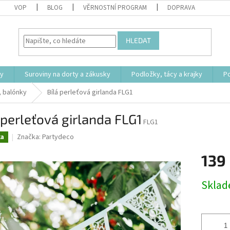
VOP
BLOG
VĚRNOSTNÍ PROGRAM
DOPRAVA
HLEDAT
ty
Suroviny na dorty a zákusky
Podložky, tácy a krajky
P
, balónky
Bílá perleťová girlanda FLG1
 perleťová girlanda FLG1
FLG1
Značka:
Partydeco
ka
139
Měrná
Skla
cena: