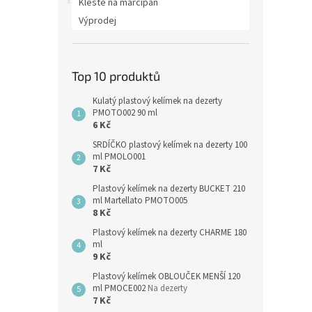
Kleště na marcipán
Výprodej
Top 10 produktů
Kulatý plastový kelímek na dezerty
PMOTO002 90 ml
6 Kč
SRDÍČKO plastový kelímek na dezerty 100
ml PMOLO001
7 Kč
Plastový kelímek na dezerty BUCKET 210
ml Martellato PMOTO005
8 Kč
Plastový kelímek na dezerty CHARME 180
ml
9 Kč
Plastový kelímek OBLOUČEK MENŠÍ 120
ml PMOCE002
Na dezerty
7 Kč