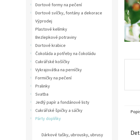
n
Dortové formy na pečení
e
Dortové svíčky, fontány a dekorace
l
Výprodej
Plastové kelímky
Bezlepkové potraviny
Dortové krabice
Čokoláda a potřeby na čokoládu
Cukrářské košíčky
Vykrajovátka na perníčky
Formičky na pečení
Pralinky
Svatba
Jedlý papír a fondánové listy
Cukrářské špičky a sáčky
Popi
Párty doplňky
Párty girlandy, dekorace, balónky
Det
Dárkové tašky, ubrousky, ubrusy