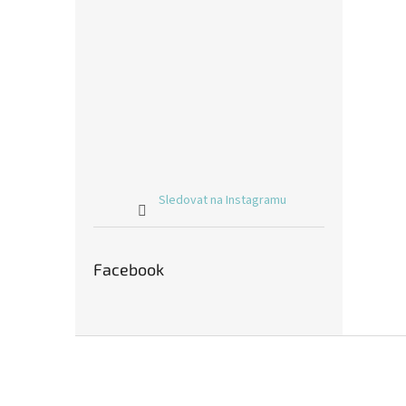
Sledovat na Instagramu
Facebook
Z
á
p
a