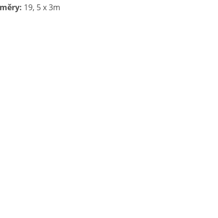
měry:
 19, 5 x 3m