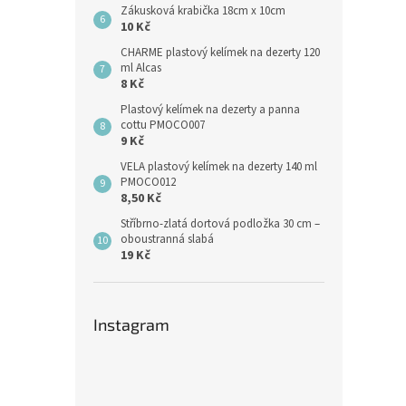
Zákusková krabička 18cm x 10cm
10 Kč
CHARME plastový kelímek na dezerty 120
ml Alcas
8 Kč
Plastový kelímek na dezerty a panna
cottu PMOCO007
9 Kč
VELA plastový kelímek na dezerty 140 ml
PMOCO012
8,50 Kč
Stříbrno-zlatá dortová podložka 30 cm –
oboustranná slabá
19 Kč
Instagram