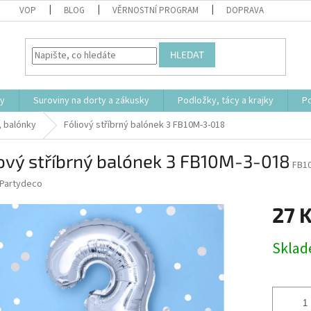
VOP
BLOG
VĚRNOSTNÍ PROGRAM
DOPRAVA
HLEDAT
ty
Suroviny na dorty a zákusky
Podložky, tácy a krajky
P
, balónky
Fóliový stříbrný balónek 3 FB10M-3-018
ový stříbrný balónek 3 FB10M-3-018
FB1
Partydeco
27 
Měrná
Skla
cena: