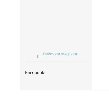
Sledovat na Instagramu
Facebook
Z
á
p
a