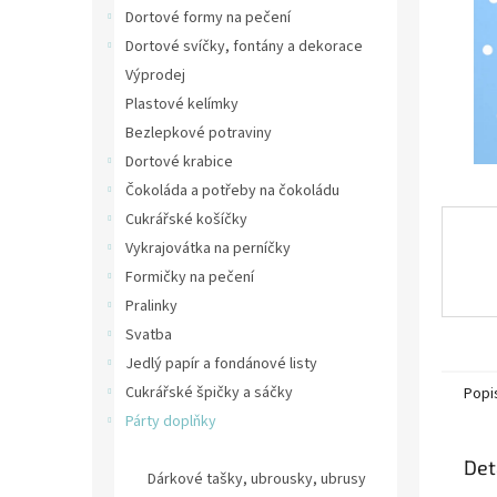
n
Dortové formy na pečení
e
Dortové svíčky, fontány a dekorace
l
Výprodej
Plastové kelímky
Bezlepkové potraviny
Dortové krabice
Čokoláda a potřeby na čokoládu
Cukrářské košíčky
Vykrajovátka na perníčky
Formičky na pečení
Pralinky
Svatba
Jedlý papír a fondánové listy
Cukrářské špičky a sáčky
Popi
Párty doplňky
Párty girlandy, dekorace, balónky
Det
Dárkové tašky, ubrousky, ubrusy