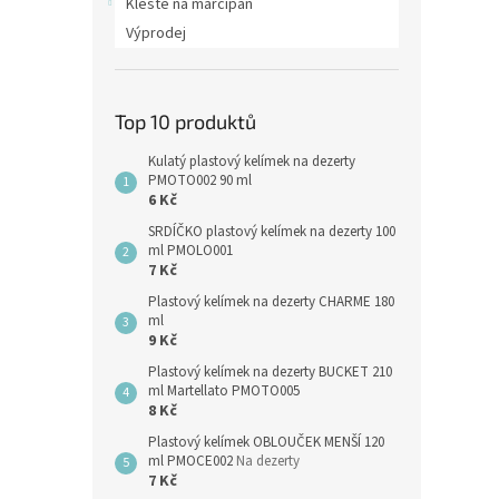
Kleště na marcipán
Výprodej
Top 10 produktů
Kulatý plastový kelímek na dezerty
PMOTO002 90 ml
6 Kč
SRDÍČKO plastový kelímek na dezerty 100
ml PMOLO001
7 Kč
Plastový kelímek na dezerty CHARME 180
ml
9 Kč
Plastový kelímek na dezerty BUCKET 210
ml Martellato PMOTO005
8 Kč
Plastový kelímek OBLOUČEK MENŠÍ 120
ml PMOCE002
Na dezerty
7 Kč