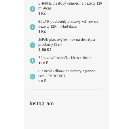
CHARME plastový kelímek na dezerty 120
ml Alcas
8 Kč
ECLAIR podlouhlý plastový kelímek na
dezerty 120 ml Martellato
8 Kč
JAPAN plastový kelímek na dezerty a
předkrmy 87 ml
6,50 Kč
Zákusková krabička 18cm x 10cm
10 Kč
Plastový kelímek na dezerty a panna
cottu PMOCO007
9 Kč
Instagram