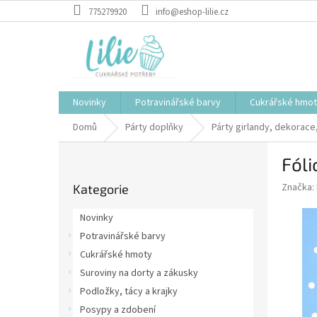
Přejít
775279920
info@eshop-lilie.cz
na
obsah
Novinky
Potravinářské barvy
Cukrářské hmo
Domů
Párty doplňky
Párty girlandy, dekorace
P
Fóli
o
Přeskočit
s
Značka:
Kategorie
kategorie
t
r
Novinky
a
Potravinářské barvy
n
Cukrářské hmoty
n
í
Suroviny na dorty a zákusky
p
Podložky, tácy a krajky
a
Posypy a zdobení