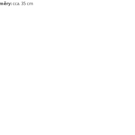
měry:
cca. 35 cm