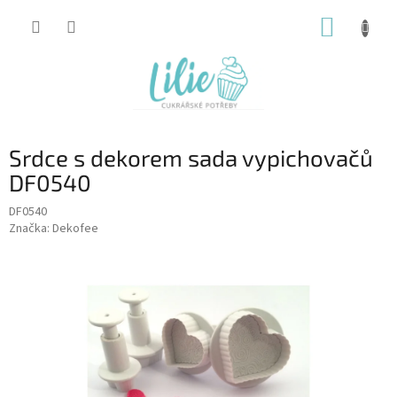
Přejít
NÁKUP
na
obsah
KOŠÍK
Srdce s dekorem sada vypichovačů
DF0540
DF0540
Značka:
Dekofee