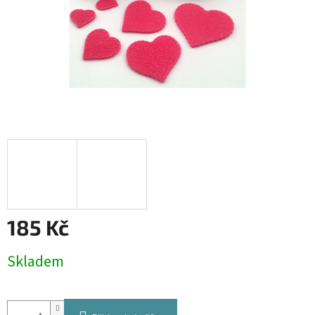
185 Kč
Měrná
Skladem
cena: