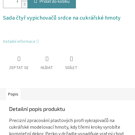
Přidat do košíku
Sada čtyř vypichovačů srdce na cukrářské hmoty
Detailní informace
ZEPTAT SE
HLÍDAT
SDÍLET
Popis
Detailní popis produktu
Precizní zpracování plastových profi vykrajovačů na
cukrářské modelovací hmoty, kdy třemi kroky vyrobíte
kompletní dekor. Perko v držadle usnadňuje vratný chod