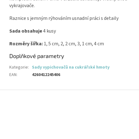
vykrajovače.
Raznice s jemným rýhováním usnadní práci s detaily
Sada obsahuje
4 kusy
Rozměry šířka:
1, 5 cm, 2, 2 cm, 3, 1 cm, 4 cm
Doplňkové parametry
Kategorie
:
Sady vypichovačů na cukrářské hmoty
EAN
:
4260412245406
Z
á
p
a
t
í