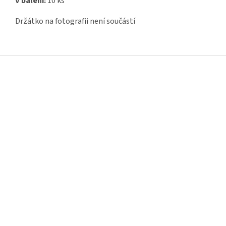
V balení:
10 ks
Držátko na fotografii není součástí
Z
á
p
a
t
í