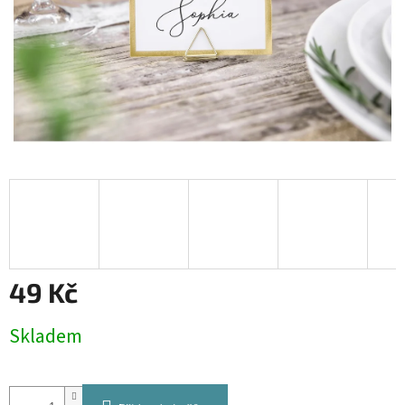
49 Kč
Měrná
Skladem
cena: