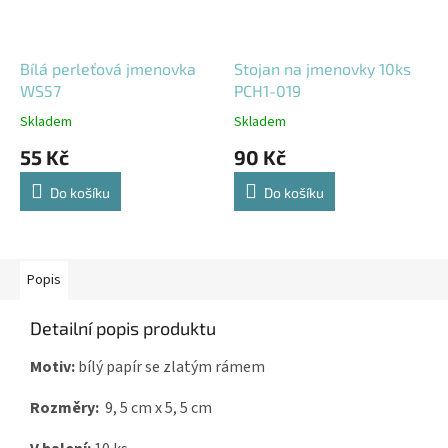
Bílá perleťová jmenovka
Stojan na jmenovky 10ks
WS57
PCH1-019
Skladem
Skladem
55 Kč
90 Kč
Do košíku
Do košíku
Popis
Detailní popis produktu
Motiv:
bílý papír se zlatým rámem
Rozměry:
9, 5 cm x 5, 5 cm