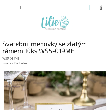
Přejít
NÁKUP
na
obsah
KOŠÍK
Svatební jmenovky se zlatým
rámem 10ks WS5-019ME
WS5-019ME
Značka:
Partydeco