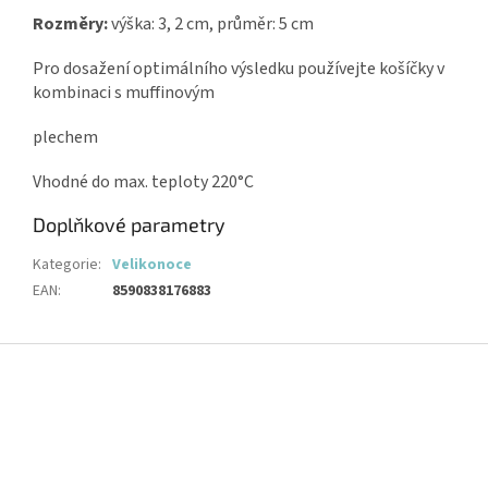
Rozměry:
výška: 3, 2 cm, průměr: 5 cm
Pro dosažení optimálního výsledku používejte košíčky v
kombinaci s muffinovým
plechem
Vhodné do max. teploty 220°C
Doplňkové parametry
Kategorie
:
Velikonoce
EAN
:
8590838176883
Z
á
p
a
t
í