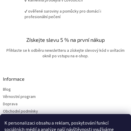
✔ kamenná prodejna v Lovosicích
✔ ověřené suroviny a pomůcky pro domácí i
profesionální pečení
Získejte slevu 5 % na první nákup
Přihlaste se k odběru newsletteru a získejte slevový kód v uvítacím
okně po vstupu na e-shop.
Informace
Blog
Věrnostní program
Doprava
Obchodní podmínky
Ochrana osobních údajů
K personalizaci obsahu a reklam, poskytování funkcí
Kontakty
sociálních médií a analýze naší návštěvnosti využíváme