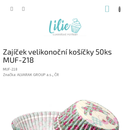
Přejít
NÁKUP
na
obsah
KOŠÍK
Zajíček velikonoční košíčky 50ks
MUF-218
MUF-218
Značka:
ALVARAK GROUP a.s., ČR