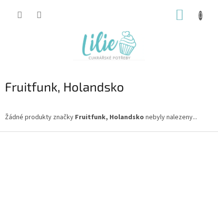
Přejít
NÁKUP
na
obsah
KOŠÍK
Fruitfunk, Holandsko
Žádné produkty značky
Fruitfunk, Holandsko
nebyly nalezeny...
Z
á
p
a
t
í