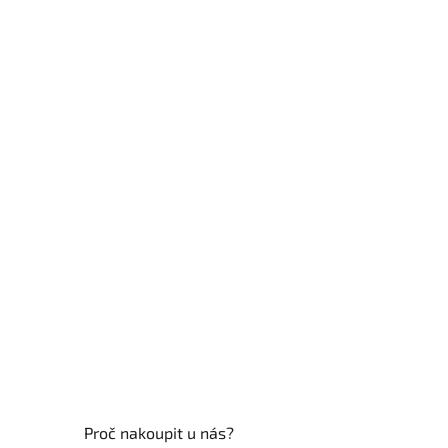
Z
á
p
a
t
í
Proč nakoupit u nás?