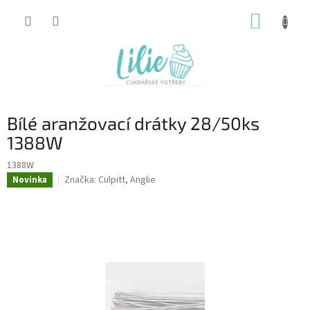
Přejít
NÁKUP
na
obsah
KOŠÍK
Bílé aranžovací drátky 28/50ks
1388W
1388W
Značka:
Culpitt, Anglie
Novinka