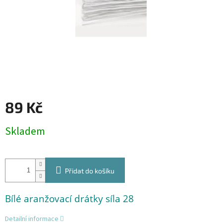
89 Kč
Měrná
Skladem
cena:
Přidat do košíku
Bílé aranžovací drátky síla 28
Detailní informace