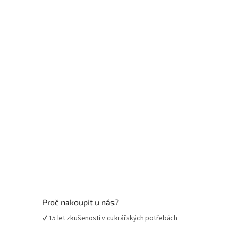
p
a
t
í
Proč nakoupit u nás?
✔ 15 let zkušeností v cukrářských potřebách