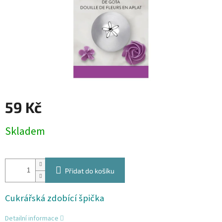
59 Kč
Měrná
Skladem
cena:
Přidat do košíku
Cukrářská zdobící špička
Detailní informace