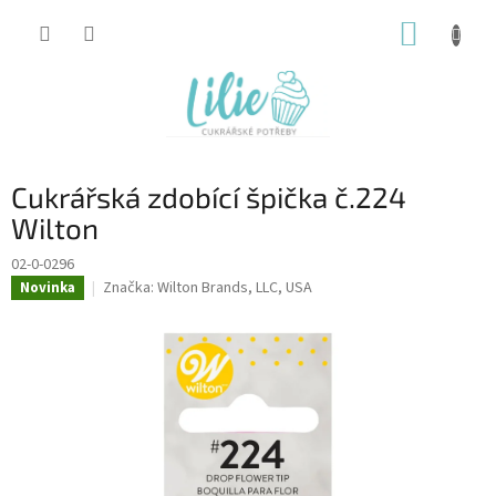
Přejít
NÁKUP
na
obsah
KOŠÍK
Cukrářská zdobící špička č.224
Wilton
02-0-0296
Značka:
Wilton Brands, LLC, USA
Novinka