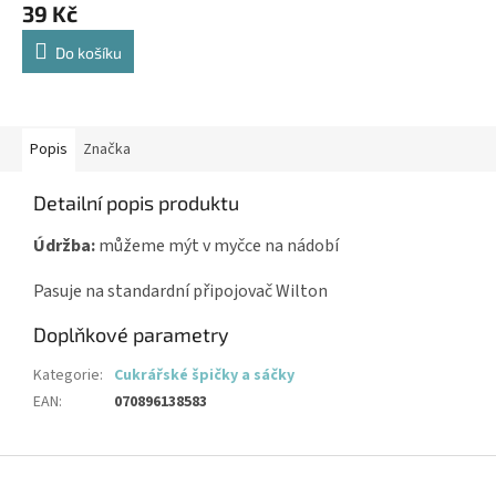
39 Kč
Do košíku
Popis
Značka
Detailní popis produktu
Údržba:
můžeme mýt v myčce na nádobí
Pasuje na standardní připojovač Wilton
Doplňkové parametry
Kategorie
:
Cukrářské špičky a sáčky
EAN
:
070896138583
Z
á