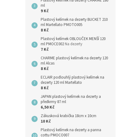
Plastový kelímek na dezerty CHARME 180
ml
9 Kč
Plastový kelímek na dezerty BUCKET 210
ml Martellato PMOTO005
8 Kč
Plastový kelímek OBLOUČEK MENŠÍ 120
ml PMOCE002
Na dezerty
7 Kč
CHARME plastový kelímek na dezerty 120
ml Alcas
8 Kč
ECLAIR podlouhlý plastový kelímek na
dezerty 120 ml Martellato
8 Kč
JAPAN plastový kelímek na dezerty a
předkrmy 87 ml
6,50 Kč
Zákusková krabička 18cm x 10cm
10 Kč
Plastový kelímek na dezerty a panna
cottu PMOCO007