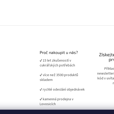
Proč nakoupit u nás?
Získejt
pr
✔ 15 let zkušeností v
cukrářských potřebách
Přihla
newsletter
✔ více než 3500 produktů
kód v uvít
skladem
✔ rychlé odeslání objednávek
✔ kamenná prodejna v
Lovosicích
✔ ověřené suroviny a pomůcky