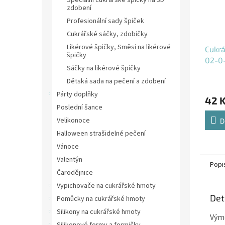
Speciální cukrářské špičky na 3D
zdobení
Profesionální sady špiček
Cukrářské sáčky, zdobičky
Likérové špičky, Směsi na likérové
Cukrá
špičky
02-0
Sáčky na likérové špičky
Dětská sada na pečení a zdobení
Párty doplňky
42 
Poslední šance
Velikonoce
D
Halloween strašidelné pečení
Vánoce
Valentýn
Popi
Čarodějnice
Vypichovače na cukrářské hmoty
Det
Pomůcky na cukrářské hmoty
Silikony na cukrářské hmoty
Výmě