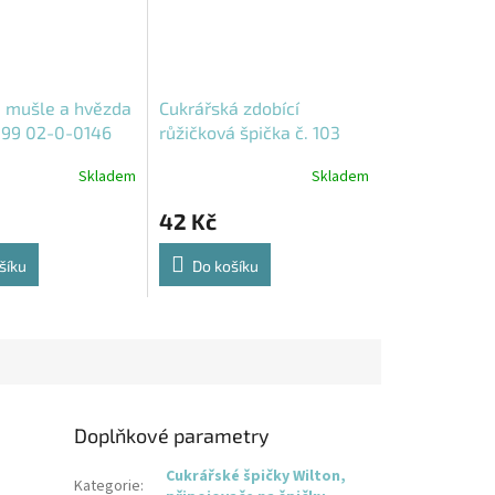
 mušle a hvězda
Cukrářská zdobící
.199 02-0-0146
růžičková špička č. 103
Wilton 02-0-0135
Skladem
Skladem
42 Kč
šíku
Do košíku
Doplňkové parametry
Cukrářské špičky Wilton,
Kategorie
: