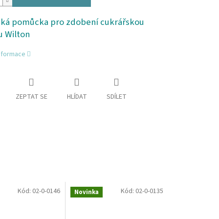
cká pomůcka pro zdobení cukrářskou
u Wilton
informace
ZEPTAT SE
HLÍDAT
SDÍLET
Kód:
02-0-0146
Kód:
02-0-0135
Novinka