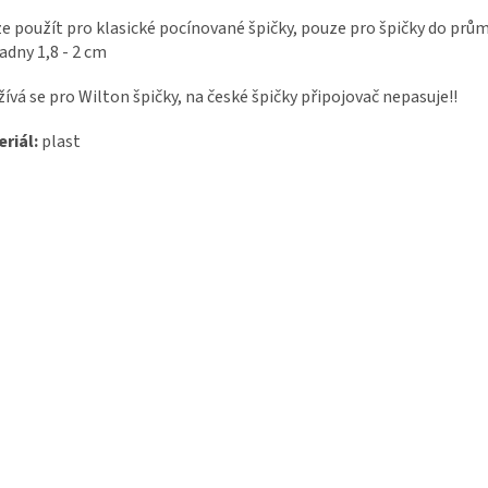
e použít pro klasické pocínované špičky, pouze pro špičky do prů
adny 1,8 - 2 cm
ívá se pro Wilton špičky, na české špičky připojovač nepasuje!!
riál:
plast