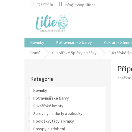
Přejít
775279920
info@eshop-lilie.cz
na
obsah
Novinky
Potravinářské barvy
Cukrářské hmo
Domů
Cukrářské špičky a sáčky
Cukrářské špi
P
Přip
o
Přeskočit
s
Značka:
Kategorie
kategorie
t
r
Novinky
a
Potravinářské barvy
n
Cukrářské hmoty
n
í
Suroviny na dorty a zákusky
p
Podložky, tácy a krajky
a
Posypy a zdobení