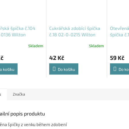
řská špička č.104
Cukrářská zdobící špička
Otevřená
-0136 Wilton
č.18 02-0-0215 Wilton
špička č
Skladem
Skladem
Kč
42 Kč
59 Kč
o košíku
Do košíku
Do ko
s
Značka
ailní popis produktu
na špičky z venku během zdobení