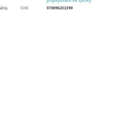
připojovače na špičky
měru
EAN
:
070896231390