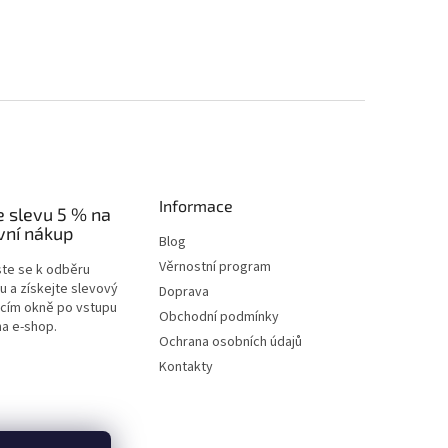
Informace
e slevu 5 % na
vní nákup
Blog
Věrnostní program
ste se k odběru
u a získejte slevový
Doprava
acím okně po vstupu
Obchodní podmínky
na e-shop.
Ochrana osobních údajů
Kontakty