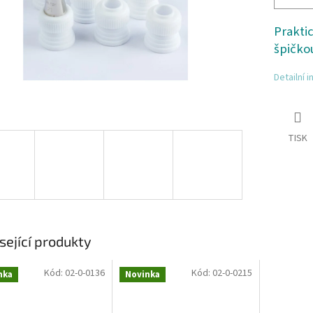
Prakti
špičko
Detailní 
TISK
sející produkty
Kód:
02-0-0136
Kód:
02-0-0215
nka
Novinka