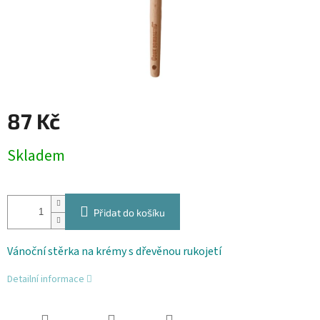
87 Kč
Měrná
Skladem
cena:
Přidat do košíku
Vánoční stěrka na krémy s dřevěnou rukojetí
Detailní informace