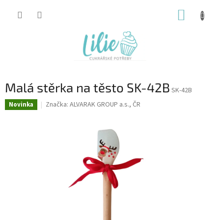
Přejít
NÁKUP
na
obsah
KOŠÍK
Malá stěrka na těsto SK-42B
SK-42B
Značka:
ALVARAK GROUP a.s., ČR
Novinka