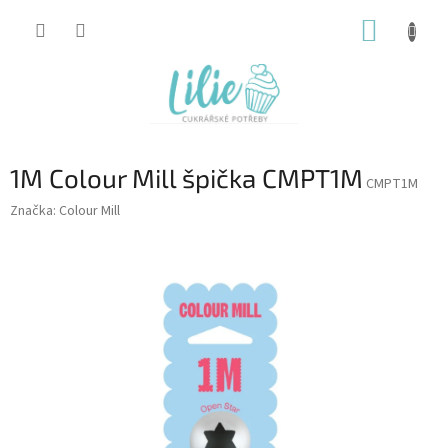
Přejít
NÁKUP
na
obsah
KOŠÍK
1M Colour Mill špička CMPT1M
CMPT1M
Značka:
Colour Mill