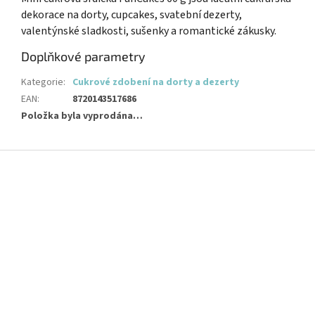
dekorace na dorty, cupcakes, svatební dezerty,
valentýnské sladkosti, sušenky a romantické zákusky.
Doplňkové parametry
Kategorie
:
Cukrové zdobení na dorty a dezerty
EAN
:
8720143517686
Položka byla vyprodána…
Z
á
p
a
t
í