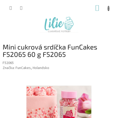
Přejít
NÁKUP
na
obsah
KOŠÍK
Mini cukrová srdíčka FunCakes
F52065 60 g F52065
F52065
Značka:
FunCakes, Holandsko