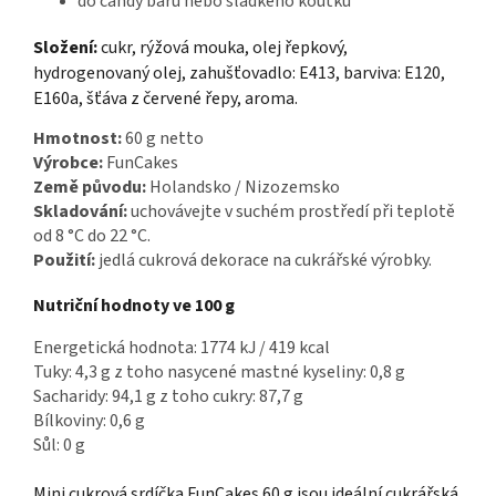
do candy baru nebo sladkého koutku
Složení:
cukr, rýžová mouka, olej řepkový,
hydrogenovaný olej, zahušťovadlo: E413, barviva: E120,
E160a, šťáva z červené řepy, aroma.
Hmotnost:
60 g netto
Výrobce:
FunCakes
Země původu:
Holandsko / Nizozemsko
Skladování:
uchovávejte v suchém prostředí při teplotě
od 8 °C do 22 °C.
Použití:
jedlá cukrová dekorace na cukrářské výrobky.
Nutriční hodnoty ve 100 g
Energetická hodnota: 1774 kJ / 419 kcal
Tuky: 4,3 g z toho nasycené mastné kyseliny: 0,8 g
Sacharidy: 94,1 g z toho cukry: 87,7 g
Bílkoviny: 0,6 g
Sůl: 0 g
Mini cukrová srdíčka FunCakes 60 g jsou ideální cukrářská