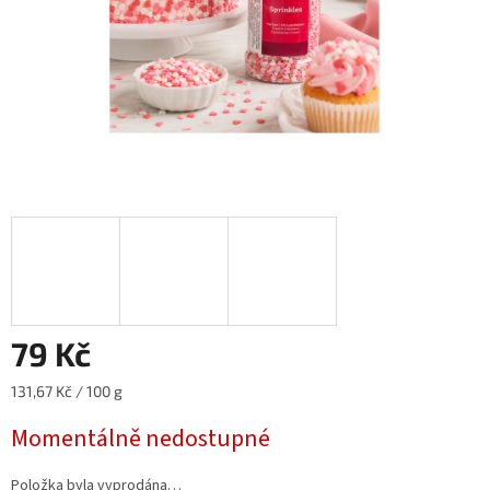
79 Kč
Měrná
131,67 Kč / 100 g
cena:
Momentálně nedostupné
Položka byla vyprodána…