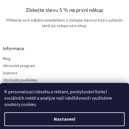
Získejte slevu 5 % na první nákup
Přihlaste se k odběru newsletteru a získejte slevový kód v uvítacím
okně po vstupu na e-shop.
Informace
Blog
Věrnostní program
Doprava
Obchodní podmínky
Ochrana osobních údajů
K personalizaci obsahu a reklam, poskytování funkcí
Kontakty
sociálních médií a analýze naší návštěvnosti využíváme
soubory cookies.
Vytvořil Shoptet
Nastavení