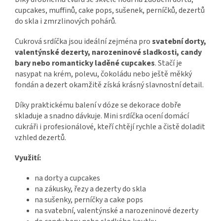
cupcakes, muffinů, cake pops, sušenek, perníčků, dezertů
do skla i zmrzlinových pohárů.
Cukrová srdíčka jsou ideální zejména pro
svatební dorty,
valentýnské dezerty, narozeninové sladkosti, candy
bary nebo romanticky laděné cupcakes
. Stačí je
nasypat na krém, polevu, čokoládu nebo ještě měkký
fondán a dezert okamžitě získá krásný slavnostní detail.
Díky praktickému balení v dóze se dekorace dobře
skladuje a snadno dávkuje. Mini srdíčka ocení domácí
cukráři i profesionálové, kteří chtějí rychle a čistě doladit
vzhled dezertů.
Využití:
na dorty a cupcakes
na zákusky, řezy a dezerty do skla
na sušenky, perníčky a cake pops
na svatební, valentýnské a narozeninové dezerty