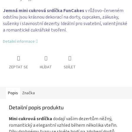
Jemná mini cukrová srdíčka FunCakes
v růžovo-červeném
odstínu jsou krásnou dekorací na dorty, cupcakes, zákusky,
sušenky i slavnostní dezerty. Ideální pro svatební, valentýnské
a romantické cukrářské tvoření.
Detailní informace
ZEPTAT SE
HLÍDAT
SDÍLET
Popis
Značka
Detailní popis produktu
Mini cukrová srdíčka
dodají vašim dezertům něžný,
romantický a elegantní vzhled během několika vteřin.
Díky drobnému tvaru se skvěle hodí na zdobení dortů,