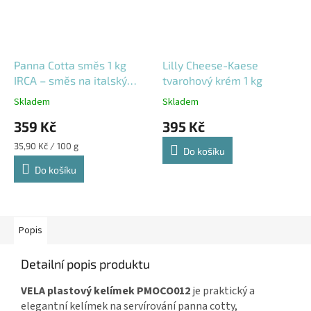
Panna Cotta směs 1 kg
Lilly Cheese-Kaese
IRCA – směs na italský
tvarohový krém 1 kg
dezert panna cotta
Skladem
Skladem
359 Kč
395 Kč
Měrná
35,90 Kč / 100 g
Do košíku
cena:
Do košíku
Popis
Detailní popis produktu
VELA plastový kelímek PMOCO012
je praktický a
elegantní kelímek na servírování panna cotty,