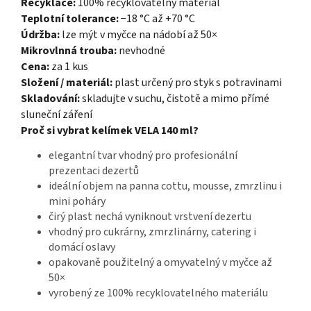
Recyklace:
100% recyklovatelný materiál
Teplotní tolerance:
−18 °C až +70 °C
Údržba:
lze mýt v myčce na nádobí až 50×
Mikrovlnná trouba:
nevhodné
Cena:
za 1 kus
Složení / materiál:
plast určený pro styk s potravinami
Skladování:
skladujte v suchu, čistotě a mimo přímé
sluneční záření
Proč si vybrat kelímek VELA 140 ml?
elegantní tvar vhodný pro profesionální
prezentaci dezertů
ideální objem na panna cottu, mousse, zmrzlinu i
mini poháry
čirý plast nechá vyniknout vrstvení dezertu
vhodný pro cukrárny, zmrzlinárny, catering i
domácí oslavy
opakovaně použitelný a omyvatelný v myčce až
50×
vyrobený ze 100% recyklovatelného materiálu