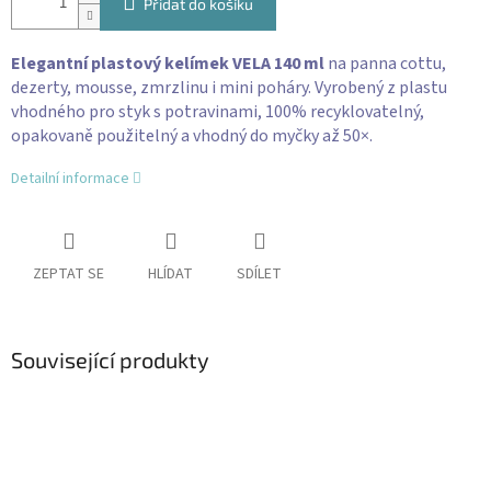
Přidat do košíku
Elegantní plastový kelímek VELA 140 ml
na panna cottu,
dezerty, mousse, zmrzlinu i mini poháry. Vyrobený z plastu
vhodného pro styk s potravinami, 100% recyklovatelný,
opakovaně použitelný a vhodný do myčky až 50×.
Detailní informace
ZEPTAT SE
HLÍDAT
SDÍLET
Související produkty