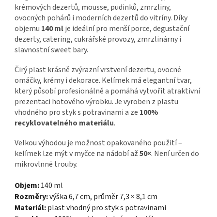
krémových dezertů, mousse, pudinků, zmrzliny,
ovocných pohárů i moderních dezertů do vitríny. Díky
objemu
140 ml
je ideální pro menší porce, degustační
dezerty, catering, cukrářské provozy, zmrzlinárny i
slavnostní sweet bary.
Čirý plast krásně zvýrazní vrstvení dezertu, ovocné
omáčky, krémy i dekorace. Kelímek má elegantní tvar,
který působí profesionálně a pomáhá vytvořit atraktivní
prezentaci hotového výrobku. Je vyroben z plastu
vhodného pro styk s potravinami a ze
100%
recyklovatelného materiálu
.
Velkou výhodou je možnost opakovaného použití –
kelímek lze mýt v myčce na nádobí až
50×
. Není určen do
mikrovlnné trouby.
Objem:
140 ml
Rozměry:
výška 6,7 cm, průměr 7,3 × 8,1 cm
Materiál:
plast vhodný pro styk s potravinami