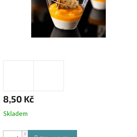
8,50 Kč
Měrná
Skladem
cena: