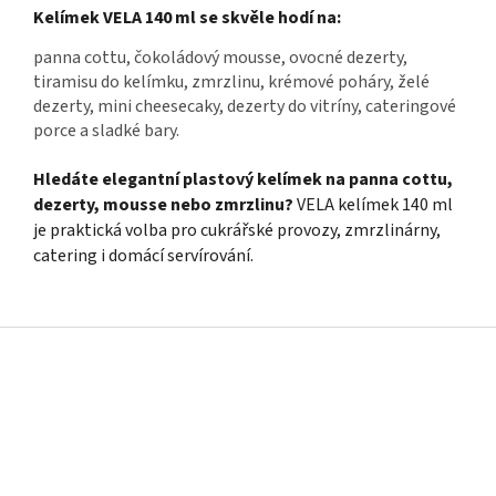
Kelímek VELA 140 ml se skvěle hodí na:
panna cottu, čokoládový mousse, ovocné dezerty,
tiramisu do kelímku, zmrzlinu, krémové poháry, želé
dezerty, mini cheesecaky, dezerty do vitríny, cateringové
porce a sladké bary.
Hledáte elegantní plastový kelímek na panna cottu,
dezerty, mousse nebo zmrzlinu?
VELA kelímek 140 ml
je praktická volba pro cukrářské provozy, zmrzlinárny,
catering i domácí servírování.
Z
á
p
a
t
í