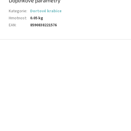
Doplňkové parametry
Kategorie
:
Dortové krabice
Hmotnost
:
0.05 kg
EAN
:
8590838221576
Z
á
p
a
t
í