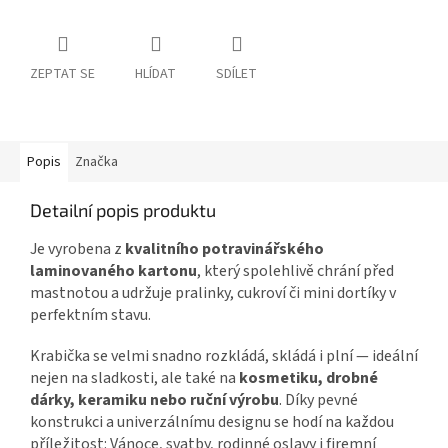
ZEPTAT SE
HLÍDAT
SDÍLET
Popis
Značka
Detailní popis produktu
Je vyrobena z
kvalitního potravinářského
laminovaného kartonu
, který spolehlivě chrání před
mastnotou a udržuje pralinky, cukroví či mini dortíky v
perfektním stavu.
Krabička se velmi snadno rozkládá, skládá i plní — ideální
nejen na sladkosti, ale také na
kosmetiku, drobné
dárky, keramiku nebo ruční výrobu
. Díky pevné
konstrukci a univerzálnímu designu se hodí na každou
příležitost: Vánoce, svatby, rodinné oslavy i firemní