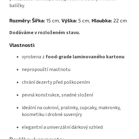
balíčky.
Rozměry:
Šířka:
15 cm,
Výška:
5 cm,
Hloubka:
22 cm
Dodáváme v rozloženém stavu.
Vlastnosti:
vyrobena z
food-grade laminovaného kartonu
nepropouští mastnotu
chrání dezerty před poškozením
pevná konstrukce, snadné složení
ideální na cukroví, pralinky, cupcaky, makronky,
kosmetiku i drobné suvenýry
elegantní a univerzální dárkový vzhled