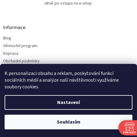
okně po vstupu na e-shop.
Informace
Blog
Věrnostní program
Doprava
Obchodní podmínky
Ochrana osobních údajů
K personalizaci obsahu a reklam, poskytování funkcí
Kontakty
sociálních médií a analýze naší návštěvnosti využíváme
soubory cookies.
Vytvořil Shoptet
Nastavení
Copyright 2026
ESHOP LILIE
. Všechna práva vyhrazena.
Upravit nastavení
Souhlasím
cookies
Zobrazit