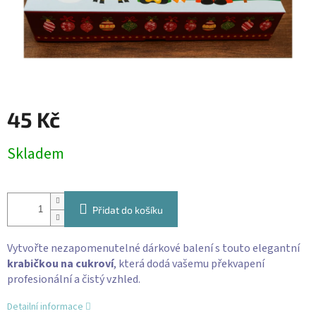
45 Kč
Měrná
Skladem
cena:
Přidat do košíku
Vytvořte nezapomenutelné dárkové balení s touto elegantní
krabičkou na cukroví
, která dodá vašemu překvapení
profesionální a čistý vzhled.
Detailní informace