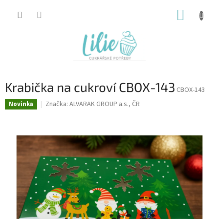
Přejít
NÁKUP
na
obsah
KOŠÍK
Krabička na cukroví CBOX-143
CBOX-143
Značka:
ALVARAK GROUP a.s., ČR
Novinka