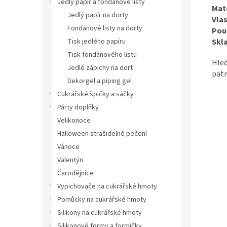
Jedlý papír a fondánové listy
Mate
Jedlý papír na dorty
Vlas
Fondánové listy na dorty
Použ
Skl
Tisk jedlého papíru
Tisk fondánového listu
Hle
Jedlé zápichy na dort
patr
Dekorgel a piping gel
Cukrářské špičky a sáčky
Párty doplňky
Velikonoce
Halloween strašidelné pečení
Vánoce
Valentýn
Čarodějnice
Vypichovače na cukrářské hmoty
Pomůcky na cukrářské hmoty
Silikony na cukrářské hmoty
Silikonové formy a formičky