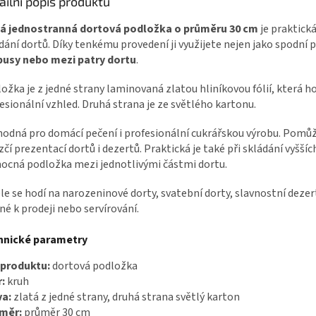
ailní popis produktu
tá jednostranná dortová podložka o průměru 30 cm
je praktick
dání dortů. Díky tenkému provedení ji využijete nejen jako spodní 
pusy nebo mezi patry dortu
.
ožka je z jedné strany laminovaná zlatou hliníkovou fólií, která 
esionální vzhled. Druhá strana je ze světlého kartonu.
hodná pro domácí pečení i profesionální cukrářskou výrobu. Pomů
zčí prezentací dortů i dezertů. Praktická je také při skládání vyšší
cná podložka mezi jednotlivými částmi dortu.
le se hodí na narozeninové dorty, svatební dorty, slavnostní dezer
né k prodeji nebo servírování.
hnické parametry
 produktu:
dortová podložka
:
kruh
va:
zlatá z jedné strany, druhá strana světlý karton
měr:
průměr 30 cm