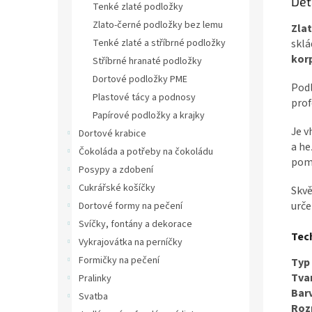
Det
Tenké zlaté podložky
Zlato-černé podložky bez lemu
Zla
Tenké zlaté a stříbrné podložky
sklá
kor
Stříbrné hranaté podložky
Dortové podložky PME
Podl
Plastové tácy a podnosy
prof
Papírové podložky a krajky
Je v
Dortové krabice
a he
Čokoláda a potřeby na čokoládu
pomo
Posypy a zdobení
Cukrářské košíčky
Skvě
urče
Dortové formy na pečení
Svíčky, fontány a dekorace
Tec
Vykrajovátka na perníčky
Formičky na pečení
Typ
Tvar
Pralinky
Bar
Svatba
Roz