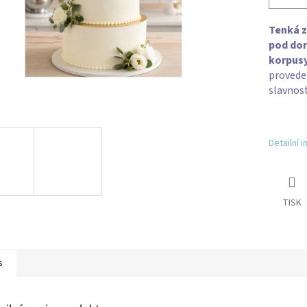
Tenká z
pod dor
korpusy
provede
slavnost
Detailní 
TISK
s