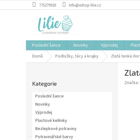
Přejít
775279920
info@eshop-lilie.cz
na
obsah
Poslední šance
Novinky
Výprodej
Plas
Domů
Podložky, tácy a krajky
Zlatá tenká do
P
Zlat
o
Přeskočit
s
Značka:
Kategorie
kategorie
t
r
Poslední šance
a
Novinky
n
Výprodej
n
í
Plastové kelímky
p
Bezlepkové potraviny
a
Potravinářské barvy