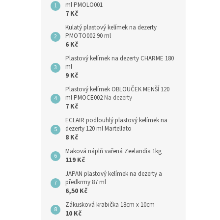
ml PMOLO001
7 Kč
Kulatý plastový kelímek na dezerty
PMOTO002 90 ml
6 Kč
Plastový kelímek na dezerty CHARME 180
ml
9 Kč
Plastový kelímek OBLOUČEK MENŠÍ 120
ml PMOCE002
Na dezerty
7 Kč
ECLAIR podlouhlý plastový kelímek na
dezerty 120 ml Martellato
8 Kč
Maková náplň vařená Zeelandia 1kg
119 Kč
JAPAN plastový kelímek na dezerty a
předkrmy 87 ml
6,50 Kč
Zákusková krabička 18cm x 10cm
10 Kč