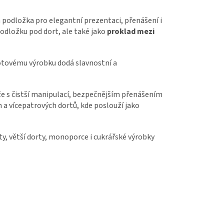
á podložka pro elegantní prezentaci, přenášení i
podložku pod dort, ale také jako
proklad mezi
hotovému výrobku dodá slavnostní a
že s čistší manipulací, bezpečnějším přenášením
ch a vícepatrových dortů, kde poslouží jako
ty, větší dorty, monoporce i cukrářské výrobky