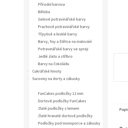
n
Přírodní barviva
e
Běloba
l
Gelové potravinářské barvy
Prachové potravinářské barvy
Třpytivé a lesklé barvy
Barvy, fixy a štětce na malování
Potravinářské barvy ve spreji
Jedlé zlato a stříbro
Barvy na čokoládu
Cukrářské hmoty
Suroviny na dorty a zákusky
Podložky, tácy a krajky
FunCakes podložky 12 mm
Dortové podložky FunCakes
Zlaté podložky s lemem
Popi
Zlaté hranaté dortové podložky
Podložky pod monoporce a zákusky