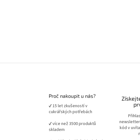
Proč nakoupit u nás?
Získejt
pr
✔ 15 let zkušeností v
cukrářských potřebách
Přihla
newsletter
✔ více než 3500 produktů
kód v uvít
skladem