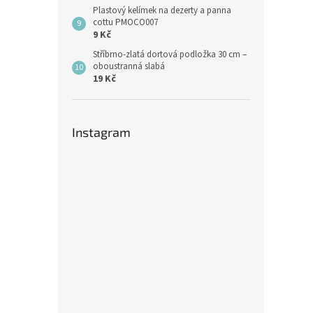
Plastový kelímek na dezerty a panna
cottu PMOCO007
9 Kč
Stříbrno-zlatá dortová podložka 30 cm –
oboustranná slabá
19 Kč
Instagram