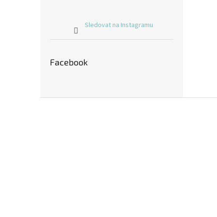
Sledovat na Instagramu
Facebook
Z
á
p
a
t
í