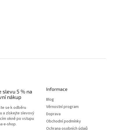
Informace
e slevu 5 % na
vní nákup
Blog
Věrnostní program
ste se k odběru
u a získejte slevový
Doprava
acím okně po vstupu
Obchodní podmínky
na e-shop.
Ochrana osobních údajů