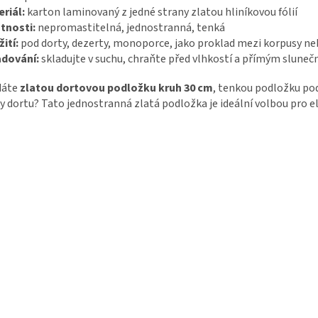
riál:
karton laminovaný z jedné strany zlatou hliníkovou fólií
tnosti:
nepromastitelná, jednostranná, tenká
ití:
pod dorty, dezerty, monoporce, jako proklad mezi korpusy ne
adování:
skladujte v suchu, chraňte před vlhkostí a přímým slune
dáte
zlatou dortovou podložku kruh 30 cm
, tenkou podložku pod
y dortu? Tato jednostranná zlatá podložka je ideální volbou pro el