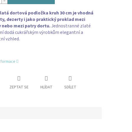
latá dortová podložka kruh 30 cm je vhodná
ty, dezerty i jako praktický proklad mezi
 nebo mezi patry dortu.
Jednostranné zlaté
ní dodá cukrářským výrobkům elegantní a
ní vzhled.
informace
ZEPTAT SE
HLÍDAT
SDÍLET