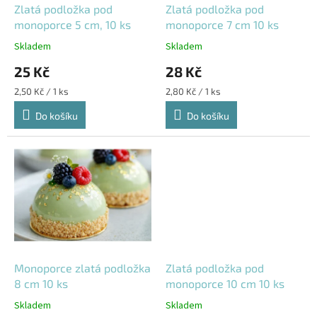
d
Zlatá podložka pod
Zlatá podložka pod
u
monoporce 5 cm, 10 ks
monoporce 7 cm 10 ks
k
Skladem
Skladem
t
25 Kč
28 Kč
ů
Měrná
Měrná
2,50 Kč / 1 ks
2,80 Kč / 1 ks
cena:
cena:
Do košíku
Do košíku
Monoporce zlatá podložka
Zlatá podložka pod
8 cm 10 ks
monoporce 10 cm 10 ks
Skladem
Skladem