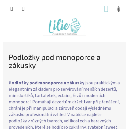
Přejít
NÁKUP
na
obsah
KOŠÍK
Podložky pod monoporce a
zákusky
Podložky pod monoporce a zákusky
jsou praktickým a
elegantním základem pro servírování menších dezertů,
mini dortíků, tartaletek, eclairs, řezů i moderních
monoporcí. Pomáhají dezertům držet tvar při přenášení,
chrání je při manipulaci a zároveň dodají výslednému
zákusku profesionální vzhled.
V nabídce najdete
podložky v různých tvarech, velikostech a barevných
provedeních, které se hodí pro cukrárny, svatební sweet