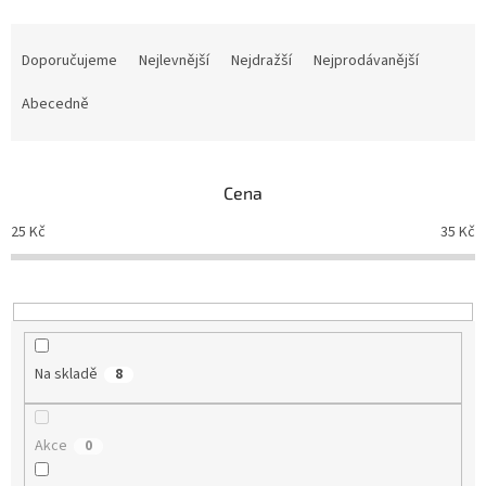
Ř
a
Doporučujeme
Nejlevnější
Nejdražší
Nejprodávanější
z
e
Abecedně
n
í
p
Cena
r
o
25
Kč
35
Kč
d
u
k
t
ů
Na skladě
8
Akce
0