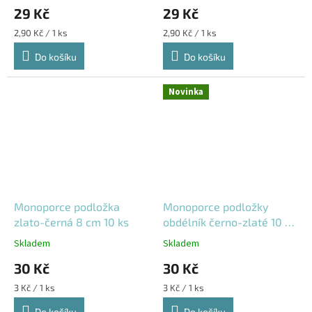
29 Kč
29 Kč
Měrná
Měrná
2,90 Kč / 1 ks
2,90 Kč / 1 ks
cena:
cena:
Do košíku
Do košíku
Novinka
Monoporce podložka
Monoporce podložky
zlato-černá 8 cm 10 ks
obdélník černo-zlaté 10 ×
6 cm – 10 ks
Skladem
Skladem
30 Kč
30 Kč
Měrná
Měrná
3 Kč / 1 ks
3 Kč / 1 ks
cena:
cena:
Do košíku
Do košíku