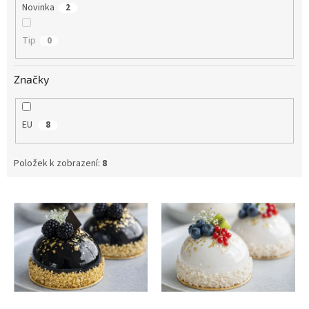
Novinka
2
Tip
0
Značky
EU
8
Položek k zobrazení:
8
V
ý
p
i
s
p
r
o