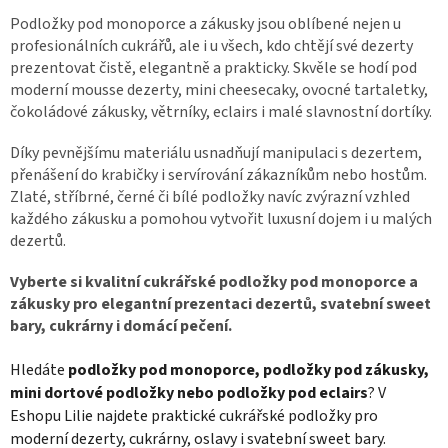
v
l
Podložky pod monoporce a zákusky jsou oblíbené nejen u
á
profesionálních cukrářů, ale i u všech, kdo chtějí své dezerty
d
prezentovat čistě, elegantně a prakticky. Skvěle se hodí pod
a
moderní mousse dezerty, mini cheesecaky, ovocné tartaletky,
c
čokoládové zákusky, větrníky, eclairs i malé slavnostní dortíky.
í
p
Díky pevnějšímu materiálu usnadňují manipulaci s dezertem,
r
v
přenášení do krabičky i servírování zákazníkům nebo hostům.
k
Zlaté, stříbrné, černé či bílé podložky navíc zvýrazní vzhled
y
každého zákusku a pomohou vytvořit luxusní dojem i u malých
v
dezertů.
ý
p
Vyberte si kvalitní cukrářské podložky pod monoporce a
i
zákusky pro elegantní prezentaci dezertů, svatební sweet
s
u
bary, cukrárny i domácí pečení.
Hledáte
podložky pod monoporce, podložky pod zákusky,
mini dortové podložky nebo podložky pod eclairs
? V
Eshopu Lilie najdete praktické cukrářské podložky pro
moderní dezerty, cukrárny, oslavy i svatební sweet bary.