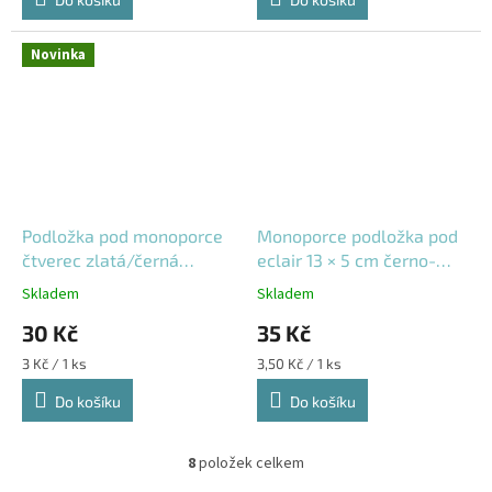
Novinka
Podložka pod monoporce
Monoporce podložka pod
čtverec zlatá/černá
eclair 13 × 5 cm černo-
8×8cm 10ks
zlatá 10 ks
Skladem
Skladem
30 Kč
35 Kč
Měrná
Měrná
3 Kč / 1 ks
3,50 Kč / 1 ks
cena:
cena:
Do košíku
Do košíku
8
položek celkem
O