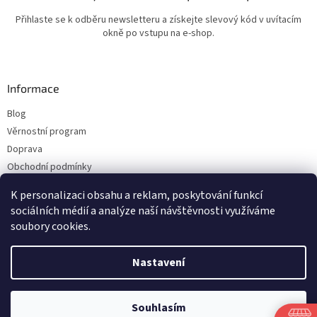
Přihlaste se k odběru newsletteru a získejte slevový kód v uvítacím
okně po vstupu na e-shop.
Informace
Blog
Věrnostní program
Doprava
Obchodní podmínky
Ochrana osobních údajů
K personalizaci obsahu a reklam, poskytování funkcí
Kontakty
sociálních médií a analýze naší návštěvnosti využíváme
soubory cookies.
Vytvořil Shoptet
Nastavení
Copyright 2026
ESHOP LILIE
. Všechna práva vyhrazena.
Upravit nastavení
Souhlasím
cookies