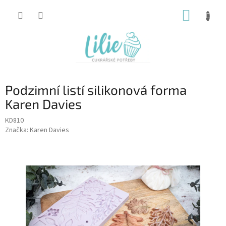
Přejít
NÁKUP
na
obsah
KOŠÍK
Podzimní listí silikonová forma
Karen Davies
KD810
Značka:
Karen Davies