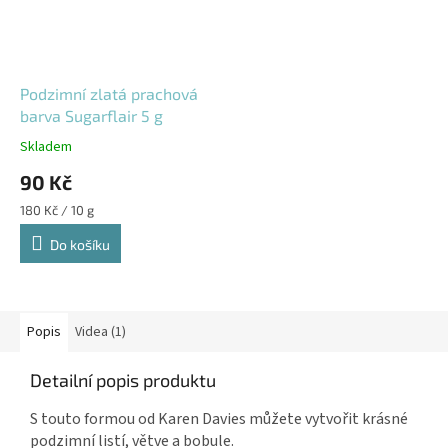
Podzimní zlatá prachová
barva Sugarflair 5 g
Skladem
90 Kč
Měrná
180 Kč / 10 g
cena:
Do košíku
Popis
Videa (1)
Detailní popis produktu
S touto formou od Karen Davies můžete vytvořit krásné
podzimní listí, větve a bobule.