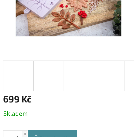
699 Kč
Měrná
Skladem
cena: