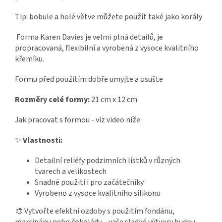
Tip: bobule a holé větve můžete použít také jako korály
Forma Karen Davies je velmi plná detailů, je
propracovaná, flexibilní a vyrobená z vysoce kvalitního
křemíku.
Formu před použitím dobře umyjte a osušte
Rozměry celé formy:
21 cm x 12 cm
Jak pracovat s formou - viz video níže
✨
Vlastnosti:
Detailní reliéfy podzimních lístků v různých
tvarech a velikostech
Snadné použití i pro začátečníky
Vyrobeno z vysoce kvalitního silikonu
🎨 Vytvořte efektní ozdoby s použitím fondánu,
marcipánu nebo čokolády – vaše sladké výtvory budou