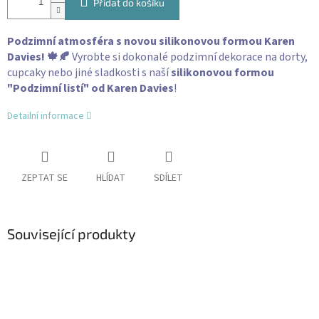
Přidat do košíku
Podzimní atmosféra s novou silikonovou formou Karen
Davies! 🍁🍂
Vyrobte si dokonalé podzimní dekorace na dorty,
cupcaky nebo jiné sladkosti s naší
silikonovou formou
"Podzimní listí" od Karen Davies
!
Detailní informace
ZEPTAT SE
HLÍDAT
SDÍLET
Související produkty