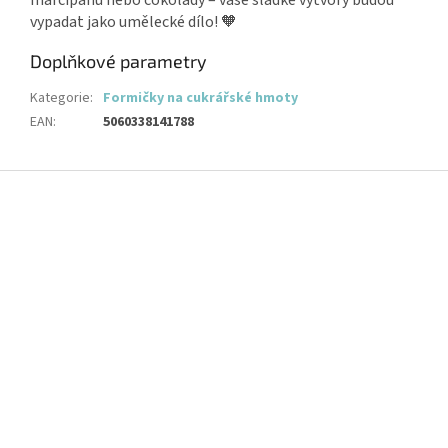
vypadat jako umělecké dílo! 🧡
Doplňkové parametry
Kategorie
:
Formičky na cukrářské hmoty
EAN
:
5060338141788
Z
á
p
a
t
í