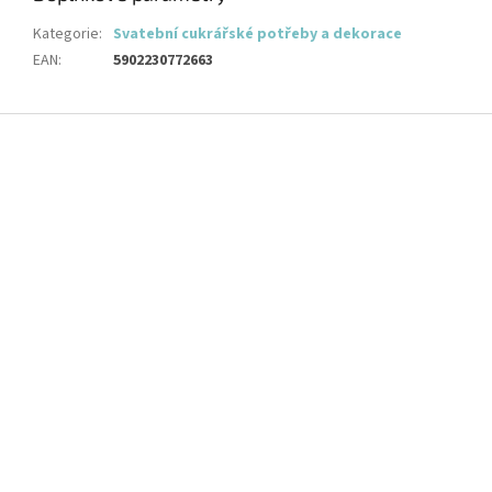
Kategorie
:
Svatební cukrářské potřeby a dekorace
EAN
:
5902230772663
Z
á
p
a
t
í