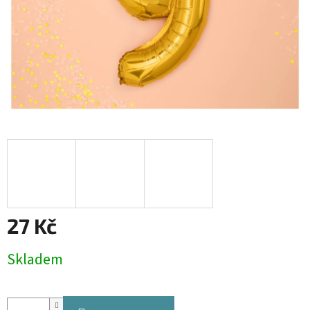
27 Kč
Měrná
Skladem
cena: