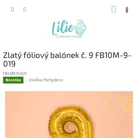
Přejít
NÁKUP
na
obsah
KOŠÍK
Zlatý fóliový balónek č. 9 FB10M-9-
019
FB10M-9-019
Značka:
Partydeco
Novinka