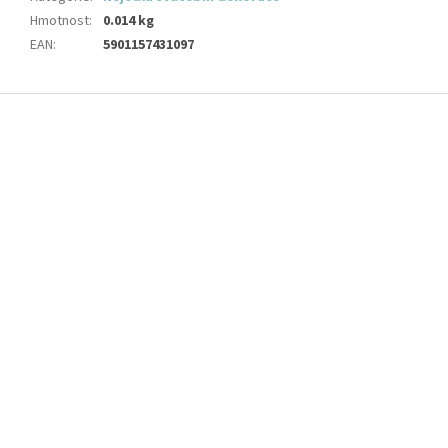
Hmotnost
:
0.014 kg
EAN
:
5901157431097
Z
á
p
a
t
í