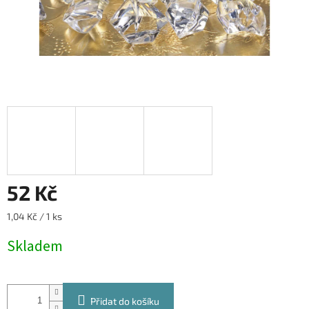
52 Kč
Měrná
1,04 Kč / 1 ks
cena:
Skladem
Přidat do košíku