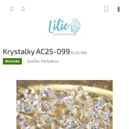
Přejít
NÁKUP
na
obsah
KOŠÍK
Krystalky AC25-099
AC25-099
Značka:
Partydeco
Novinka