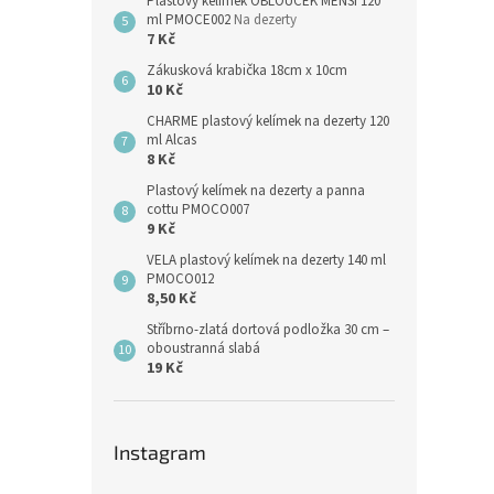
Plastový kelímek OBLOUČEK MENŠÍ 120
ml PMOCE002
Na dezerty
7 Kč
Zákusková krabička 18cm x 10cm
10 Kč
CHARME plastový kelímek na dezerty 120
ml Alcas
8 Kč
Plastový kelímek na dezerty a panna
cottu PMOCO007
9 Kč
VELA plastový kelímek na dezerty 140 ml
PMOCO012
8,50 Kč
Stříbrno-zlatá dortová podložka 30 cm –
oboustranná slabá
19 Kč
Instagram