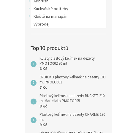
Airbrush
Kuchyňské potřeby
Kleště na marcipán
Výprodej
Top 10 produktů
Kulatý plastový kelímek na dezerty
PMOTO002 90 ml
6 Kč
SRDÍČKO plastový kelímek na dezerty 100
ml PMOLO001
7 Kč
Plastový kelímek na dezerty BUCKET 210
ml Martellato PMOTO005
8 Kč
Plastový kelímek na dezerty CHARME 180
ml
9 Kč