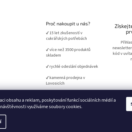
Proč nakoupit u nás?
Získejt
pr
✔ 15 let zkušeností v
cukrářských potřebách
Přihla
newsletter
✔ více než 3500 produktů
kód v uvít
skladem
✔ rychlé odeslání objednávek
✔ kamenná prodejna v
Lovosicích
✔ ověřené suroviny a pomůcky
aci obsahu a reklam, poskytování funkcí sociálních médií a
pro domácí i profesionální
pečení
 návštěvnosti využíváme soubory cookies.
í
it nastavení cookies