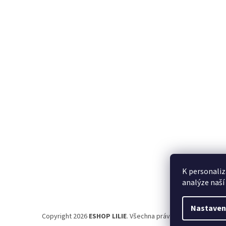
á
p
a
t
í
K personaliz
analýze naší
Nastaven
Copyright 2026
ESHOP LILIE
. Všechna práva vyhrazena.
Uprav