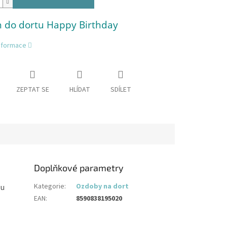
h do dortu Happy Birthday
informace
ZEPTAT SE
HLÍDAT
SDÍLET
Doplňkové parametry
Kategorie
:
Ozdoby na dort
lu
EAN
:
8590838195020