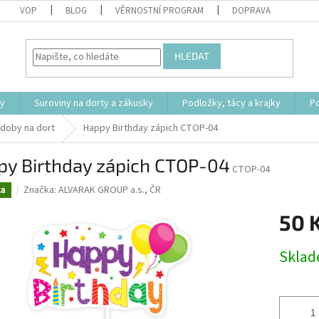
VOP
BLOG
VĚRNOSTNÍ PROGRAM
DOPRAVA
HLEDAT
ty
Suroviny na dorty a zákusky
Podložky, tácy a krajky
P
doby na dort
Happy Birthday zápich CTOP-04
py Birthday zápich CTOP-04
CTOP-04
Značka:
ALVARAK GROUP a.s., ČR
ka
50 
Měrná
Skla
cena: