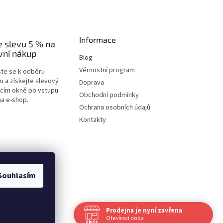
Informace
e slevu 5 % na
vní nákup
Blog
Věrnostní program
ste se k odběru
u a získejte slevový
Doprava
acím okně po vstupu
Obchodní podmínky
na e-shop.
Ochrana osobních údajů
Kontakty
Souhlasím
Prodejna je nyní zavřena
Vytvořil Shoptet
Otevírací doba
Skrýt