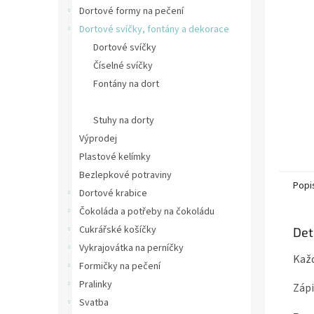
n
Dortové formy na pečení
e
Dortové svíčky, fontány a dekorace
l
Dortové svíčky
Číselné svíčky
Fontány na dort
Ozdoby na dort
Stuhy na dorty
Výprodej
Plastové kelímky
Bezlepkové potraviny
Popi
Dortové krabice
Čokoláda a potřeby na čokoládu
Cukrářské košíčky
Det
Vykrajovátka na perníčky
Každ
Formičky na pečení
Pralinky
Zápi
Svatba