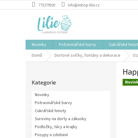
Přejít
775279920
info@eshop-lilie.cz
na
obsah
Novinky
Potravinářské barvy
Cukrářské hmo
Domů
Dortové svíčky, fontány a dekorace
Oz
P
Hap
o
Přeskočit
s
Kategorie
kategorie
Novin
t
r
Novinky
a
Potravinářské barvy
n
Cukrářské hmoty
n
í
Suroviny na dorty a zákusky
p
Podložky, tácy a krajky
a
Posypy a zdobení