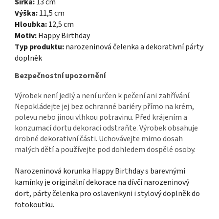
Šířka:
13 cm
Výška:
11,5 cm
Hloubka:
12,5 cm
Motiv:
Happy Birthday
Typ produktu:
narozeninová čelenka a dekorativní párty
doplněk
Bezpečnostní upozornění
Výrobek není jedlý a není určen k pečení ani zahřívání.
Nepokládejte jej bez ochranné bariéry přímo na krém,
polevu nebo jinou vlhkou potravinu. Před krájením a
konzumací dortu dekoraci odstraňte. Výrobek obsahuje
drobné dekorativní části. Uchovávejte mimo dosah
malých dětí a používejte pod dohledem dospělé osoby.
Narozeninová korunka Happy Birthday s barevnými
kamínky je originální dekorace na dívčí narozeninový
dort, párty čelenka pro oslavenkyni i stylový doplněk do
fotokoutku.