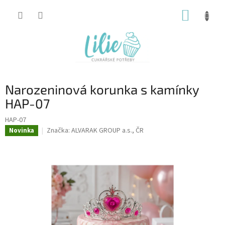
Přejít
NÁKUP
na
obsah
KOŠÍK
Narozeninová korunka s kamínky
HAP-07
HAP-07
Značka:
ALVARAK GROUP a.s., ČR
Novinka