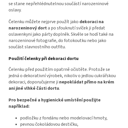
se stane nepřehlédnutelnou součástí narozeninové
oslavy.
Čelenku můžete nejprve použít jako
dekoraci na
narozeninový dort
a po sfouknutí svíček ji předat
oslavenkyni jako párty doplněk. Skvěle se hodí také na
narozeninové fotografie, do fotokoutku nebo jako
součást slavnostního outfitu.
Použití čelenky při dekoraci dortu
Čelenku před použitím opatrně očistěte. Protože se
jedná o dekorativní výrobek, nikoliv o jedlou cukrářskou
dekoraci, doporučujeme ji
nepokládat přímo na krém
ani jiné vlhké části dortu
.
Pro bezpečné a hygienické umístění použijte
například:
podložku z fondánu nebo modelovací hmoty,
pevnou čokoládovou destičku,