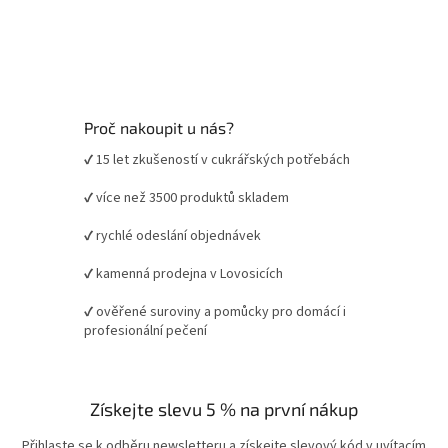
Proč nakoupit u nás?
✔ 15 let zkušeností v cukrářských potřebách
✔ více než 3500 produktů skladem
✔ rychlé odeslání objednávek
✔ kamenná prodejna v Lovosicích
✔ ověřené suroviny a pomůcky pro domácí i
profesionální pečení
Získejte slevu 5 % na první nákup
Přihlaste se k odběru newsletteru a získejte slevový kód v uvítacím