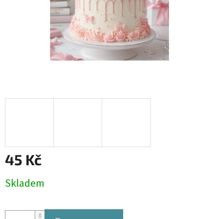
45 Kč
Měrná
Skladem
cena: