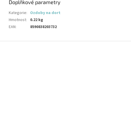
Doplňkové parametry
Kategorie
:
Ozdoby na dort
Hmotnost
:
0.22 kg
EAN
:
8590838203732
Z
á
p
a
t
í