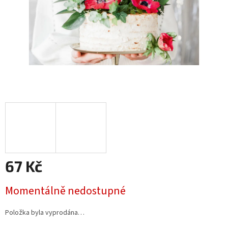
67 Kč
Měrná
Momentálně nedostupné
cena:
Položka byla vyprodána…