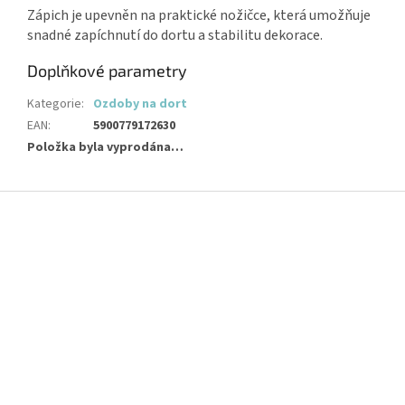
Zápich je upevněn na praktické nožičce, která umožňuje
snadné zapíchnutí do dortu a stabilitu dekorace.
Doplňkové parametry
Kategorie
:
Ozdoby na dort
EAN
:
5900779172630
Položka byla vyprodána…
Z
á
p
a
t
í