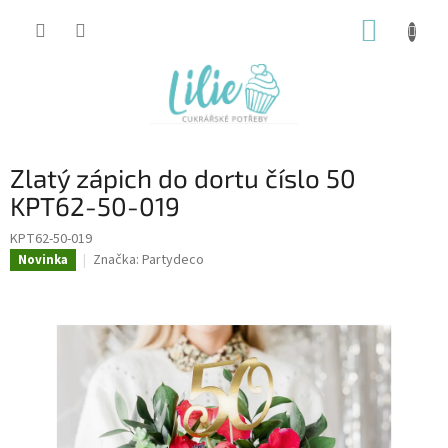
Přejít
NÁKUP
na
obsah
KOŠÍK
Zlatý zápich do dortu číslo 50
KPT62-50-019
KPT62-50-019
Značka:
Partydeco
Novinka