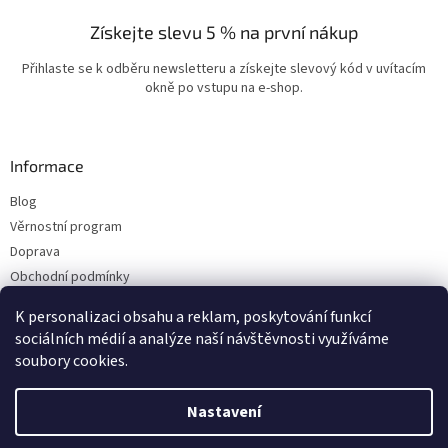
Získejte slevu 5 % na první nákup
Přihlaste se k odběru newsletteru a získejte slevový kód v uvítacím
okně po vstupu na e-shop.
Informace
Blog
Věrnostní program
Doprava
Obchodní podmínky
Ochrana osobních údajů
K personalizaci obsahu a reklam, poskytování funkcí
Kontakty
sociálních médií a analýze naší návštěvnosti využíváme
soubory cookies.
Vytvořil Shoptet
Nastavení