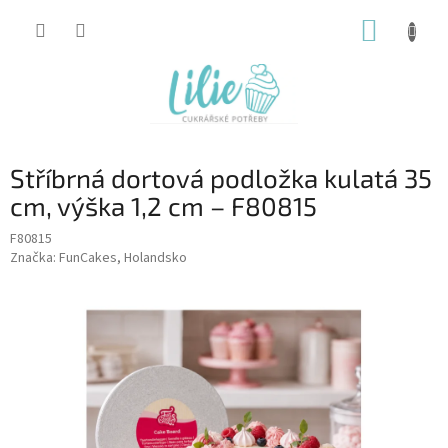
Přejít
NÁKUP
na
obsah
KOŠÍK
Stříbrná dortová podložka kulatá 35
cm, výška 1,2 cm – F80815
F80815
Značka:
FunCakes, Holandsko