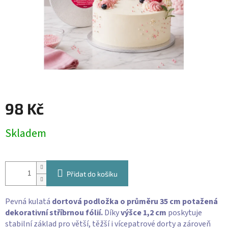
98 Kč
Měrná
Skladem
cena:
Přidat do košíku
Pevná kulatá
dortová podložka o průměru 35 cm potažená
dekorativní stříbrnou fólií.
Díky
výšce 1,2 cm
poskytuje
stabilní základ pro větší, těžší i vícepatrové dorty a zároveň