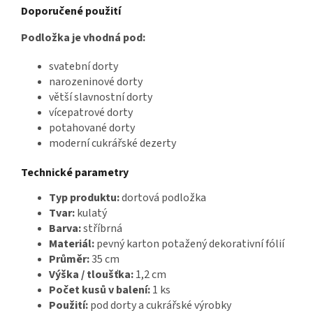
Doporučené použití
Podložka je vhodná pod:
svatební dorty
narozeninové dorty
větší slavnostní dorty
vícepatrové dorty
potahované dorty
moderní cukrářské dezerty
Technické parametry
Typ produktu:
dortová podložka
Tvar:
kulatý
Barva:
stříbrná
Materiál:
pevný karton potažený dekorativní fólií
Průměr:
35 cm
Výška / tloušťka:
1,2 cm
Počet kusů v balení:
1 ks
Použití:
pod dorty a cukrářské výrobky