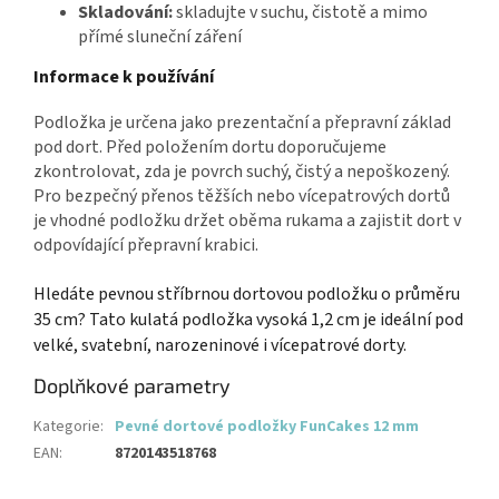
Skladování:
skladujte v suchu, čistotě a mimo
přímé sluneční záření
Informace k používání
Podložka je určena jako prezentační a přepravní základ
pod dort. Před položením dortu doporučujeme
zkontrolovat, zda je povrch suchý, čistý a nepoškozený.
Pro bezpečný přenos těžších nebo vícepatrových dortů
je vhodné podložku držet oběma rukama a zajistit dort v
odpovídající přepravní krabici.
Hledáte pevnou stříbrnou dortovou podložku o průměru
35 cm? Tato kulatá podložka vysoká 1,2 cm je ideální pod
velké, svatební, narozeninové i vícepatrové dorty.
Doplňkové parametry
Kategorie
:
Pevné dortové podložky FunCakes 12 mm
EAN
:
8720143518768