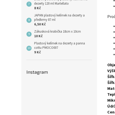
dezerty 120 ml Martellato
8 Kč
JAPAN plastový kelímek na dezerty a
Proč
předkrmy 87 ml
6,50 Kč
Zákusková krabička 18cm x 10cm
10 Kč
Plastový kelímek na dezerty a panna
cottu PMOCO007
9 Kč
Obj
Výš
Instagram
Šířk
Šířk
Mate
Tep
Mik
Údr
Cen