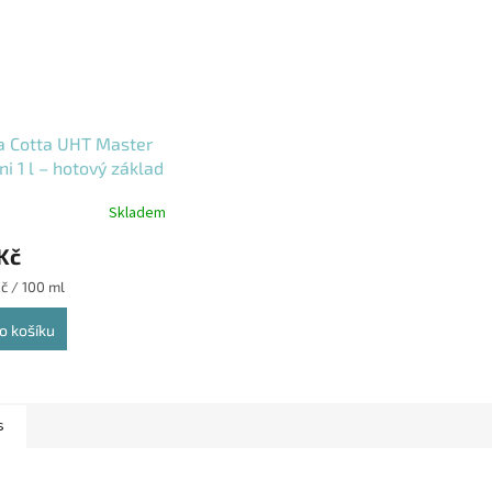
a Cotta UHT Master
ni 1 l – hotový základ
alský dezert
Skladem
Kč
Kč / 100 ml
o košíku
s