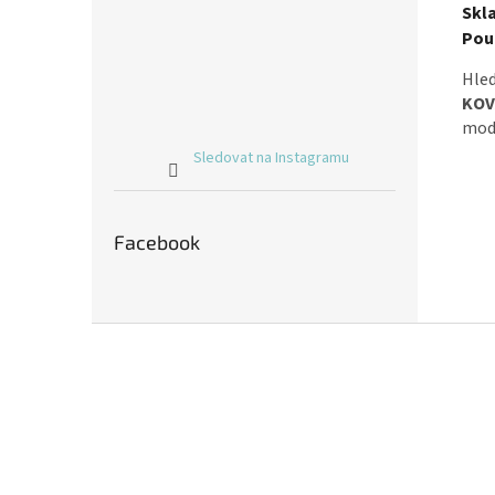
Skl
Použ
Hle
KOV
mode
Sledovat na Instagramu
Facebook
Z
á
p
a
t
í