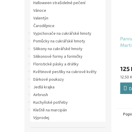
Halloween strašidelné pečení
Vánoce
Valentýn
Čarodějnice
Vypichovače na cukrářské hmoty
Pann
Pomůcky na cukrářské hmoty
Marti
Silikony na cukrářské hmoty
na it
Silikonové formy a formičky
Floristické pásky a drátky
125 
Květinové pestíky na cukrové květy
Měrná
12,50 
Dárkové poukazy
cena:
Jedlá krajka
D
Airbrush
Kuchyňské potřeby
Kleště na marcipán
Popi
Výprodej