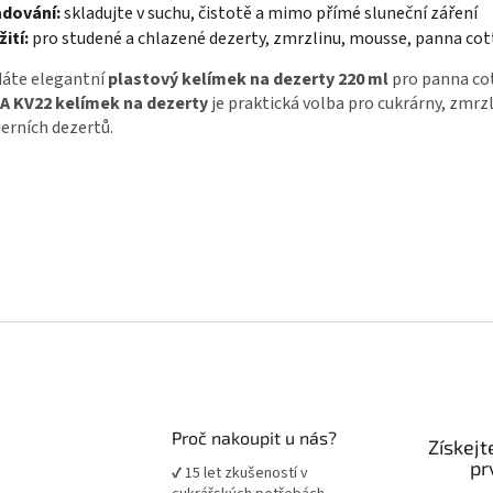
adování:
skladujte v suchu, čistotě a mimo přímé sluneční záření
ití:
pro studené a chlazené dezerty, zmrzlinu, mousse, panna cot
dáte elegantní
plastový kelímek na dezerty 220 ml
pro panna cot
A KV22 kelímek na dezerty
je praktická volba pro cukrárny, zmrzl
rních dezertů.
Proč nakoupit u nás?
Získejt
pr
✔ 15 let zkušeností v