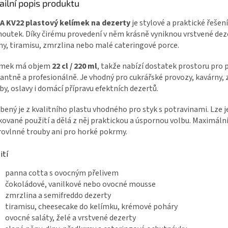
ailní popis produktu
A KV22 plastový kelímek na dezerty
je stylové a praktické řešen
outek. Díky čirému provedení v něm krásně vyniknou vrstvené dez
y, tiramisu, zmrzlina nebo malé cateringové porce.
ímek má objem
22 cl / 220 ml
, takže nabízí dostatek prostoru pro 
antně a profesionálně. Je vhodný pro cukrářské provozy, kavárny, 
by, oslavy i domácí přípravu efektních dezertů.
bený je z kvalitního plastu vhodného pro styk s potravinami. Lze 
ované použití a dělá z něj praktickou a úspornou volbu. Maximální
ovlnné trouby ani pro horké pokrmy.
ití
panna cotta s ovocným přelivem
čokoládové, vanilkové nebo ovocné mousse
zmrzlina a semifreddo dezerty
tiramisu, cheesecake do kelímku, krémové poháry
ovocné saláty, želé a vrstvené dezerty