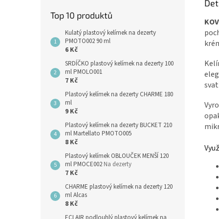
Det
Top 10 produktů
KOV
poch
Kulatý plastový kelímek na dezerty
PMOTO002 90 ml
krém
6 Kč
Kel
SRDÍČKO plastový kelímek na dezerty 100
ml PMOLO001
eleg
7 Kč
svat
Plastový kelímek na dezerty CHARME 180
ml
Vyro
9 Kč
opak
Plastový kelímek na dezerty BUCKET 210
mikr
ml Martellato PMOTO005
8 Kč
Využ
Plastový kelímek OBLOUČEK MENŠÍ 120
ml PMOCE002
Na dezerty
7 Kč
CHARME plastový kelímek na dezerty 120
ml Alcas
8 Kč
ECLAIR podlouhlý plastový kelímek na