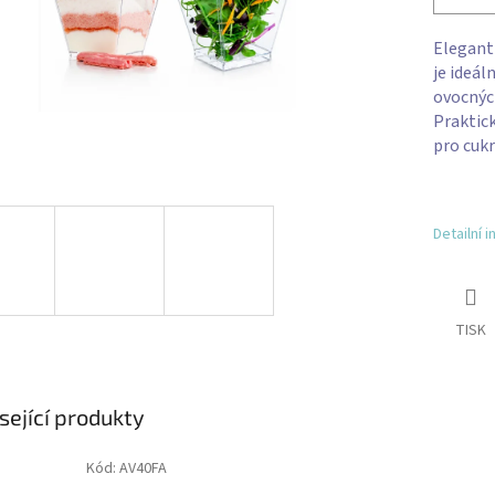
Elegant
je ideál
ovocnýc
Praktick
pro cukr
Detailní 
TISK
sející produkty
Kód:
AV40FA