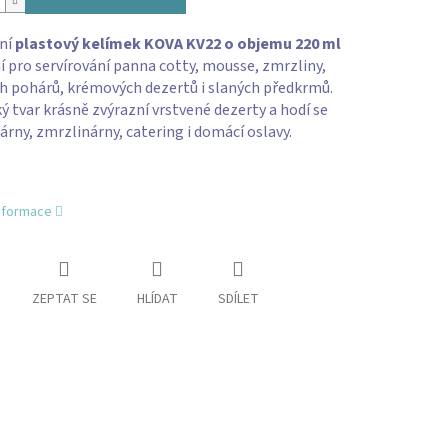
ní
plastový kelímek KOVA KV22 o objemu 220 ml
ní pro servírování panna cotty, mousse, zmrzliny,
h pohárů, krémových dezertů i slaných předkrmů.
ý tvar krásně zvýrazní vrstvené dezerty a hodí se
árny, zmrzlinárny, catering i domácí oslavy.
informace
ZEPTAT SE
HLÍDAT
SDÍLET