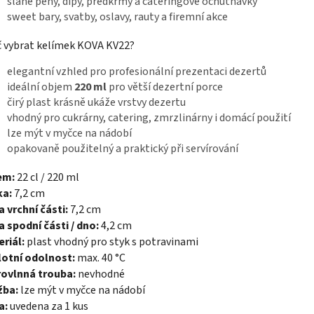
slané pěny, dipy, předkrmy a cateringové ochutnávky
sweet bary, svatby, oslavy, rauty a firemní akce
 vybrat kelímek KOVA KV22?
elegantní vzhled pro profesionální prezentaci dezertů
ideální objem
220 ml
pro větší dezertní porce
čirý plast krásně ukáže vrstvy dezertu
vhodný pro cukrárny, catering, zmrzlinárny i domácí použití
lze mýt v myčce na nádobí
opakovaně použitelný a praktický při servírování
em:
22 cl / 220 ml
ka:
7,2 cm
a vrchní části:
7,2 cm
a spodní části / dno:
4,2 cm
riál:
plast vhodný pro styk s potravinami
lotní odolnost:
max. 40 °C
rovlnná trouba:
nevhodné
žba:
lze mýt v myčce na nádobí
a:
uvedena za 1 kus