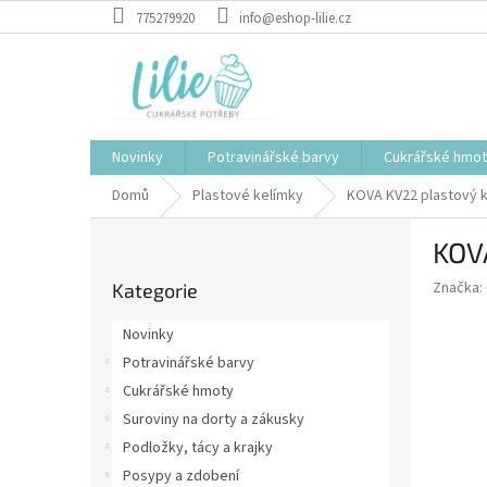
Přejít
775279920
info@eshop-lilie.cz
na
obsah
Novinky
Potravinářské barvy
Cukrářské hmo
Domů
Plastové kelímky
KOVA KV22 plastový k
P
KOV
o
Přeskočit
s
Značka:
Kategorie
kategorie
t
r
Novinky
a
Potravinářské barvy
n
Cukrářské hmoty
n
í
Suroviny na dorty a zákusky
p
Podložky, tácy a krajky
a
Posypy a zdobení