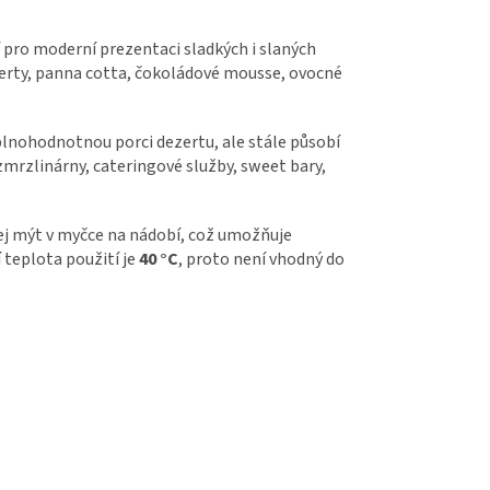
í pro moderní prezentaci sladkých i slaných
erty, panna cotta, čokoládové mousse, ovocné
plnohodnotnou porci dezertu, ale stále působí
zmrzlinárny, cateringové služby, sweet bary,
jej mýt v myčce na nádobí, což umožňuje
 teplota použití je
40 °C
, proto není vhodný do