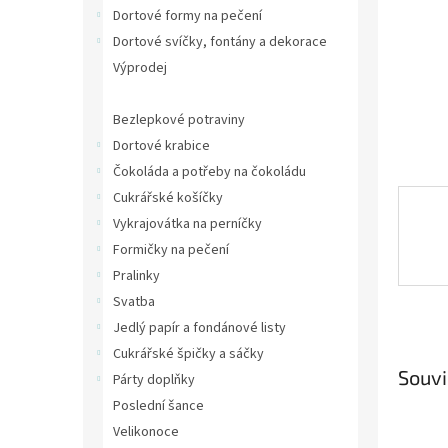
n
Dortové formy na pečení
e
Dortové svíčky, fontány a dekorace
l
Výprodej
Plastové kelímky
Bezlepkové potraviny
Dortové krabice
Čokoláda a potřeby na čokoládu
Cukrářské košíčky
Vykrajovátka na perníčky
Formičky na pečení
Pralinky
Svatba
Jedlý papír a fondánové listy
Cukrářské špičky a sáčky
Souvi
Párty doplňky
Poslední šance
Velikonoce