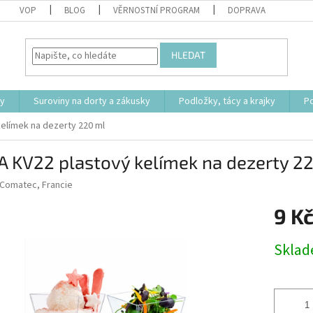
VOP
BLOG
VĚRNOSTNÍ PROGRAM
DOPRAVA
HLEDAT
ty
Suroviny na dorty a zákusky
Podložky, tácy a krajky
P
elímek na dezerty 220 ml
A KV22 plastový kelímek na dezerty 2
Comatec, Francie
9 K
Měrná
Skla
cena: