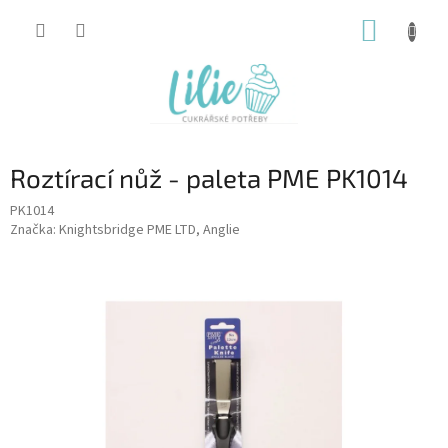
Přejít
NÁKUP
na
obsah
KOŠÍK
Roztírací nůž - paleta PME PK1014
PK1014
Značka:
Knightsbridge PME LTD, Anglie