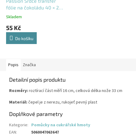
Passion Srdce transfer
fólie na čokoládu 40 × 25
cm
Skladem
55 Kč
Do košíku
Popis
Značka
Detailní popis produktu
Rozměry:
roztírací část měří 16 cm, celková délka nože 33 cm
Materiál:
čepel je z nerezu, rukojeť pevný plast
Doplňkové parametry
Kategorie
:
Pomůcky na cukrářské hmoty
EAN
:
5060047063647