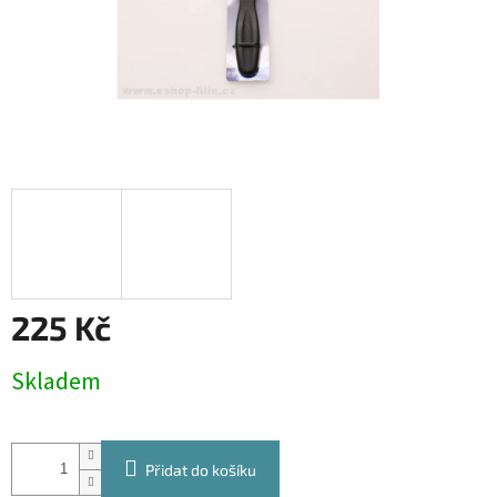
225 Kč
Měrná
Skladem
cena:
Přidat do košíku