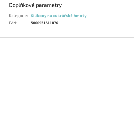
Doplňkové parametry
Kategorie
:
Silikony na cukrářské hmoty
EAN
:
5060951511876
Z
á
p
a
t
í