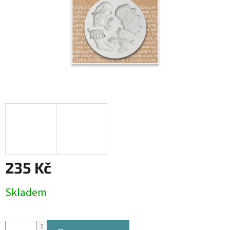
235 Kč
Měrná
Skladem
cena: