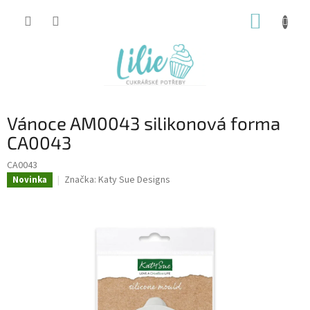
Přejít
NÁKUP
na
obsah
KOŠÍK
Vánoce AM0043 silikonová forma
CA0043
CA0043
Značka:
Katy Sue Designs
Novinka