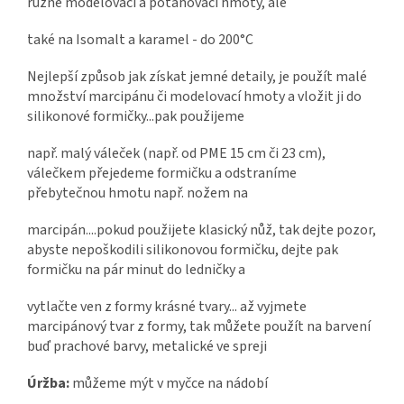
různé modelovací a potahovací hmoty, ale
také na Isomalt a karamel - do 200°C
Nejlepší způsob jak získat jemné detaily, je použít malé
množství marcipánu či modelovací hmoty a vložit ji do
silikonové formičky...pak použijeme
např. malý váleček (např. od PME 15 cm či 23 cm),
válečkem přejedeme formičku a odstraníme
přebytečnou hmotu např. nožem na
marcipán....pokud použijete klasický nůž, tak dejte pozor,
abyste nepoškodili silikonovou formičku, dejte pak
formičku na pár minut do ledničky a
vytlačte ven z formy krásné tvary... až vyjmete
marcipánový tvar z formy, tak můžete použít na barvení
buď prachové barvy, metalické ve spreji
Úržba:
můžeme mýt v myčce na nádobí