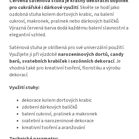
Červená saténová stuha je krásný dekorační doplněk
pro cukrářské i dárkové využití
. Skvěle se hodí jako
ozdobná stuha kolem dortových krabic, na balení
cukroví, makronek, pralinek nebo dárkových balíčků.
Výrazná červená barva dodá každému balení slavnostní a
elegantní vzhled.
Saténová stuha je oblíbená pro své univerzální použití.
Využijete ji při výzdobě
narozeninových dortů, candy
barů, svatebních krabiček i sezónních
dekorací
. Je
vhodná také pro kreativní tvoření, floristiku a výrobu
dekorací.
Využití stuhy:
dekorace kolem dortových krabic
zdobení dárkových balíčků
balení cukroví, pralinek a makronek
svatební a narozeninové dekorace
kreativní tvoření a aranžování
Technické parametry: