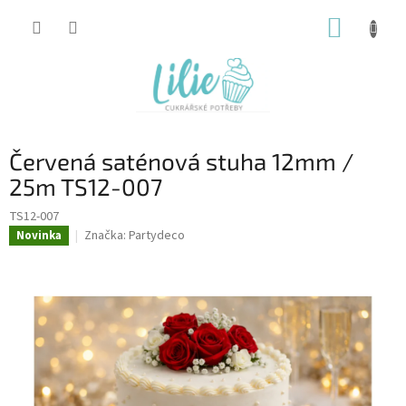
Přejít
NÁKUP
na
obsah
KOŠÍK
Červená saténová stuha 12mm /
25m TS12-007
TS12-007
Značka:
Partydeco
Novinka