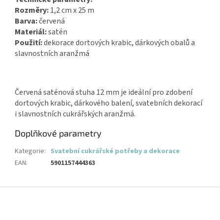
Rozměry:
1,2 cm x 25 m
Barva:
červená
Materiál:
satén
Použití:
dekorace dortových krabic, dárkových obalů a
slavnostních aranžmá
Červená saténová stuha 12 mm je ideální pro zdobení
dortových krabic, dárkového balení, svatebních dekorací
i slavnostních cukrářských aranžmá.
Doplňkové parametry
Kategorie
:
Svatební cukrářské potřeby a dekorace
EAN
:
5901157444363
Z
á
p