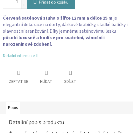
Přidat do košíku
Červená saténová stuha o šířce 12 mm a délce 25 m
je
elegantní dekorace na dorty, dárkové krabičky, sladké balíčky i
slavnostní aranžování. Díky jemnému saténovému lesku
působí luxusně a hodí se pro svatební, vánoční i
narozeninové zdobení.
Detailní informace
ZEPTAT SE
HLÍDAT
SDÍLET
Popis
Detailní popis produktu