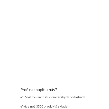
a
t
í
Proč nakoupit u nás?
✔ 15 let zkušeností v cukrářských potřebách
✔ více než 3500 produktů skladem