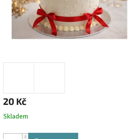
20 Kč
Měrná
Skladem
cena: