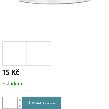
15 Kč
Měrná
Skladem
cena:
Přidat do košíku