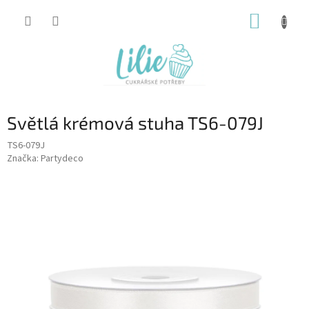
Přejít
NÁKUP
na
obsah
KOŠÍK
Světlá krémová stuha TS6-079J
TS6-079J
Značka:
Partydeco