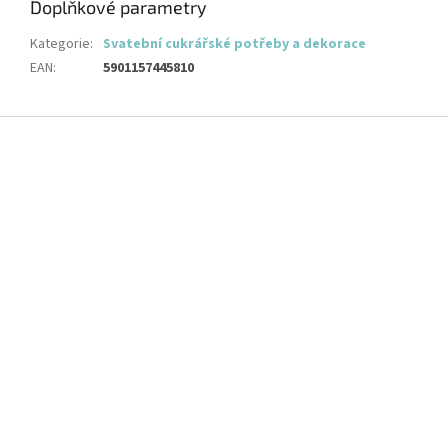
Doplňkové parametry
Kategorie
:
Svatební cukrářské potřeby a dekorace
EAN
:
5901157445810
Z
á
p
a
t
í