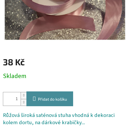
38 Kč
Měrná
Skladem
cena:
Přidat do košíku
Růžová široká saténová stuha vhodná k dekoraci
kolem dortu, na dárkové krabičky...