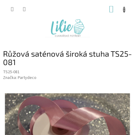
Přejít
NÁKUP
na
obsah
KOŠÍK
Růžová saténová široká stuha TS25-
081
TS25-081
Značka:
Partydeco