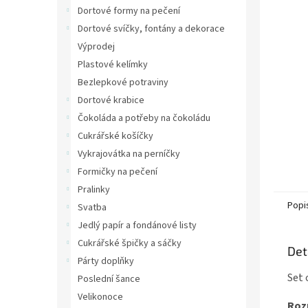
n
Dortové formy na pečení
e
Dortové svíčky, fontány a dekorace
l
Výprodej
Plastové kelímky
Bezlepkové potraviny
Dortové krabice
Čokoláda a potřeby na čokoládu
Cukrářské košíčky
Vykrajovátka na perníčky
Formičky na pečení
Pralinky
Popi
Svatba
Jedlý papír a fondánové listy
Cukrářské špičky a sáčky
Det
Párty doplňky
Set 
Poslední šance
Velikonoce
Roz