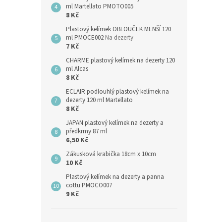
ml Martellato PMOTO005
8 Kč
Plastový kelímek OBLOUČEK MENŠÍ 120
ml PMOCE002
Na dezerty
7 Kč
CHARME plastový kelímek na dezerty 120
ml Alcas
8 Kč
ECLAIR podlouhlý plastový kelímek na
dezerty 120 ml Martellato
8 Kč
JAPAN plastový kelímek na dezerty a
předkrmy 87 ml
6,50 Kč
Zákusková krabička 18cm x 10cm
10 Kč
Plastový kelímek na dezerty a panna
cottu PMOCO007
9 Kč