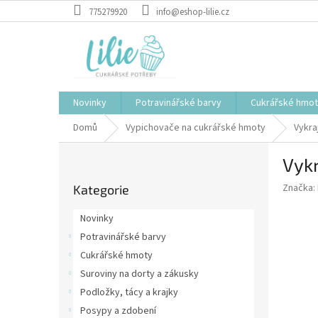
Přejít
775279920
info@eshop-lilie.cz
na
obsah
Novinky
Potravinářské barvy
Cukrářské hmo
Domů
Vypichovače na cukrářské hmoty
Vykra
P
Vyk
o
Přeskočit
s
Značka:
Kategorie
kategorie
t
r
Novinky
a
Potravinářské barvy
n
Cukrářské hmoty
n
í
Suroviny na dorty a zákusky
p
Podložky, tácy a krajky
a
Posypy a zdobení