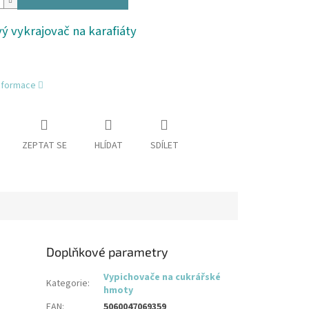
ý vykrajovač na karafiáty
informace
ZEPTAT SE
HLÍDAT
SDÍLET
Doplňkové parametry
Vypichovače na cukrářské
Kategorie
:
hmoty
EAN
:
5060047069359