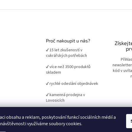
Proč nakoupit u nás?
Získejt
pr
✔ 15 let zkušeností v
cukrářských potřebách
Přihla
newsletter
✔ více než 3500 produktů
kód v uvít
skladem
✔ rychlé odeslání objednávek
✔ kamenná prodejna v
Lovosicích
✔ ověřené suroviny a pomůcky
aci obsahu a reklam, poskytování funkcí sociálních médií a
pro domácí i profesionální
pečení
 návštěvnosti využíváme soubory cookies.