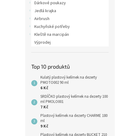
Dárkové poukazy
Jedlá krajka
Airbrush
Kuchyňské potřeby
Kleště na marcipán
Výprodej
Top 10 produktů
Kulatý plastový kelímek na dezerty
PMOTO002 90 ml
6 Kč
SRDÍČKO plastový kelímek na dezerty 100
ml PMOLO001
7 Kč
Plastový kelímek na dezerty CHARME 180
ml
9 Kč
Plastový kelímek na dezerty BUCKET 210