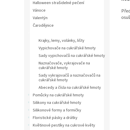
Halloween strašidelné pečení
Vánoce
Pře
osuš
Valentýn
Čarodějnice
Vypichovače na cukrářské hmoty
Krajky, lemy, volánky, lišty
Vypichovače na cukrářské hmoty
Sady vypichovačů na cukrářské hmoty
Naznačovače, vykrajovače na
cukrářské hmoty
Sady vykrajovačů a naznačovačů na
cukrářské hmoty
Abecedy a čísla na cukrářské hmoty
Pomůcky na cukrářské hmoty
Silikony na cukrářské hmoty
Silikonové formy a formičky
Floristické pásky a drátky
Květinové pestíky na cukrové květy