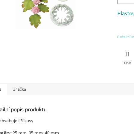
Plastov
Detailní 
TISK
s
Značka
ailní popis produktu
obsahuje tři kusy
měry:
25 mm, 35 mm, 40 mm