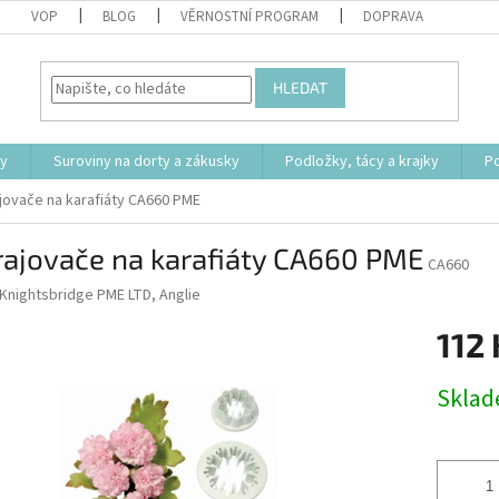
VOP
BLOG
VĚRNOSTNÍ PROGRAM
DOPRAVA
HLEDAT
ty
Suroviny na dorty a zákusky
Podložky, tácy a krajky
P
jovače na karafiáty CA660 PME
rajovače na karafiáty CA660 PME
CA660
Knightsbridge PME LTD, Anglie
112 
Měrná
Skla
cena: