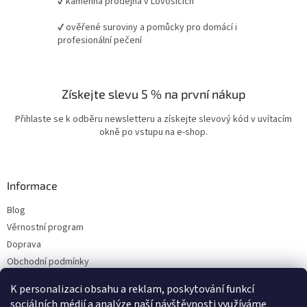
✔ kamenná prodejna v Lovosicích
✔ ověřené suroviny a pomůcky pro domácí i
profesionální pečení
Získejte slevu 5 % na první nákup
Přihlaste se k odběru newsletteru a získejte slevový kód v uvítacím
okně po vstupu na e-shop.
Informace
Blog
Věrnostní program
Doprava
Obchodní podmínky
Ochrana osobních údajů
K personalizaci obsahu a reklam, poskytování funkcí
Kontakty
sociálních médií a analýze naší návštěvnosti využíváme