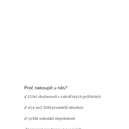
r
v
k
y
v
ý
p
i
s
u
Proč nakoupit u nás?
✔ 15 let zkušeností v cukrářských potřebách
✔ více než 3500 produktů skladem
✔ rychlé odeslání objednávek