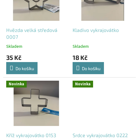
s
u
p
k
r
t
o
ů
d
Hvězda velká středová
Kladivo vykrajovátko
u
0007
k
Skladem
Skladem
t
35 Kč
18 Kč
ů
Do košíku
Do košíku
Novinka
Novinka
Kříž vykrajovátko 0153
Srdce vykrajovátko 0222