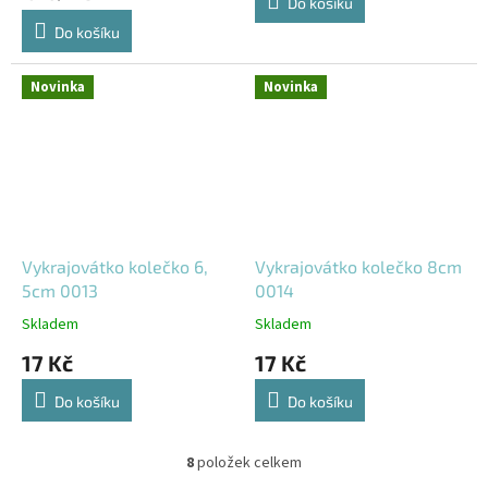
Do košíku
cena:
Do košíku
Novinka
Novinka
Vykrajovátko kolečko 6,
Vykrajovátko kolečko 8cm
5cm 0013
0014
Skladem
Skladem
17 Kč
17 Kč
Do košíku
Do košíku
8
položek celkem
O