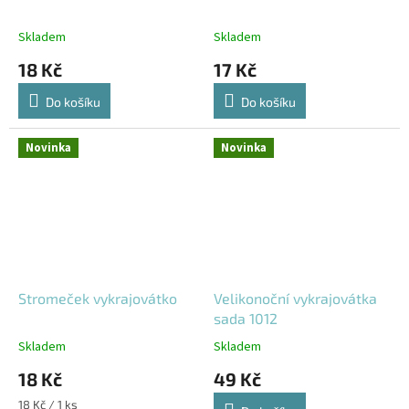
Skladem
Skladem
18 Kč
17 Kč
Do košíku
Do košíku
Novinka
Novinka
Stromeček vykrajovátko
Velikonoční vykrajovátka
sada 1012
Skladem
Skladem
18 Kč
49 Kč
Měrná
18 Kč / 1 ks