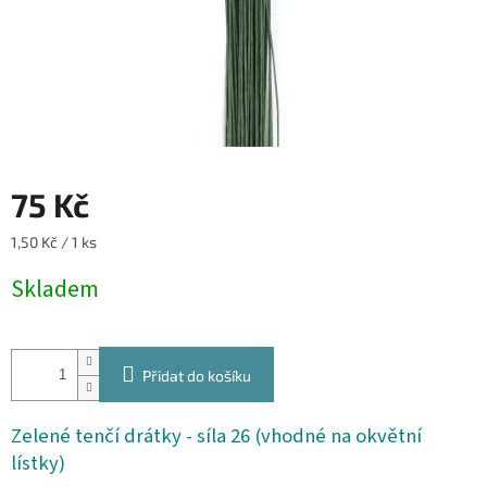
75 Kč
Měrná
1,50 Kč / 1 ks
cena:
Skladem
Přidat do košíku
Zelené tenčí drátky - síla 26 (vhodné na okvětní
lístky)