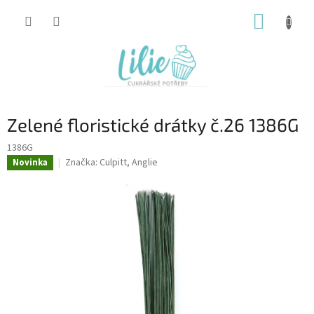
Přejít
NÁKUP
na
obsah
KOŠÍK
Zelené floristické drátky č.26 1386G
1386G
Značka:
Culpitt, Anglie
Novinka