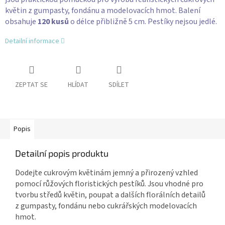
květin z gumpasty, fondánu a modelovacích hmot. Balení
obsahuje
120 kusů
o délce přibližně 5 cm. Pestíky nejsou jedlé.
Detailní informace
ZEPTAT SE
HLÍDAT
SDÍLET
Popis
Detailní popis produktu
Dodejte cukrovým květinám jemný a přirozený vzhled
pomocí růžových floristických pestíků. Jsou vhodné pro
tvorbu středů květin, poupat a dalších florálních detailů
z gumpasty, fondánu nebo cukrářských modelovacích
hmot.