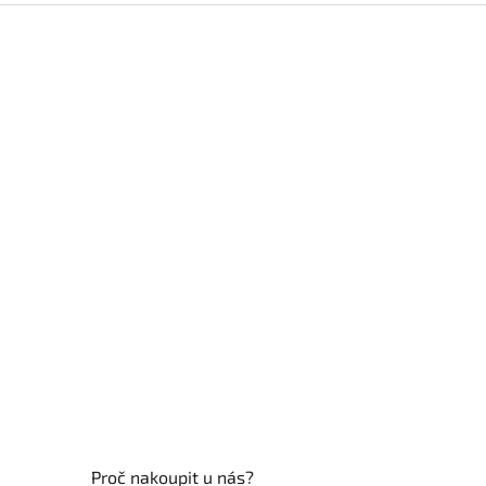
Z
á
p
a
t
í
Proč nakoupit u nás?