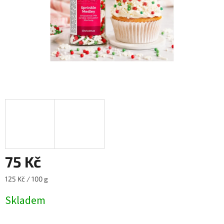
75 Kč
Měrná
125 Kč / 100 g
cena:
Skladem