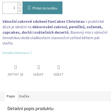
Přidat do košíku
Vánoční cukrové zdobení FunCakes Christmas
v praktické
dóze je ideální na
dekorování cukroví, perníčků, sušenek,
cupcakes, dortů i svátečních dezertů.
Barevný mix s vánoční
tematikou dodá sladkostem slavnostní vzhled během pár
vteřin.
Detailní informace
ZEPTAT SE
HLÍDAT
SDÍLET
Popis
Značka
Detailní popis produktu