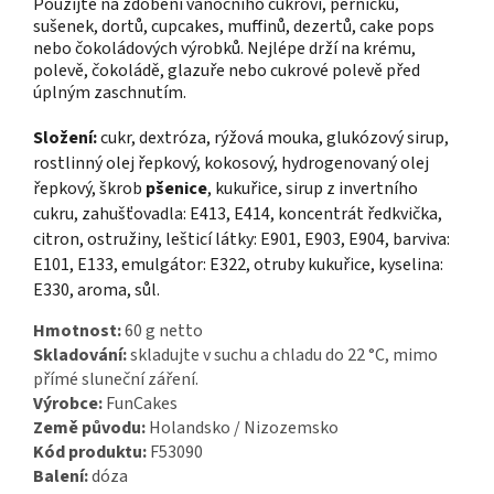
Použijte na zdobení vánočního cukroví, perníčků,
sušenek, dortů, cupcakes, muffinů, dezertů, cake pops
nebo čokoládových výrobků. Nejlépe drží na krému,
polevě, čokoládě, glazuře nebo cukrové polevě před
úplným zaschnutím.
Složení:
cukr, dextróza, rýžová mouka, glukózový sirup,
rostlinný olej řepkový, kokosový, hydrogenovaný olej
řepkový, škrob
pšenice
, kukuřice, sirup z invertního
cukru, zahušťovadla: E413, E414, koncentrát ředkvička,
citron, ostružiny, lešticí látky: E901, E903, E904, barviva:
E101, E133, emulgátor: E322, otruby kukuřice, kyselina:
E330, aroma, sůl.
Hmotnost:
60 g netto
Skladování:
skladujte v suchu a chladu do 22 °C, mimo
přímé sluneční záření.
Výrobce:
FunCakes
Země původu:
Holandsko / Nizozemsko
Kód produktu:
F53090
Balení:
dóza