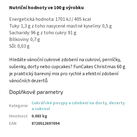
Nutriční hodnoty ve 100 g výrobku
Energetická hodnota: 1701 kJ / 405 kcal
Tuky: 1,3 g z toho nasycené mastné kyseliny: 0,5 g
Sacharidy: 96 g z toho cukry: 91 g
Bílkoviny: 0,7 g
Sůl: 0,03 g
Hledáte vánoční cukrové zdobení na cukroví, perníčky,
sušenky, dorty nebo cupcakes? FunCakes Christmas 60 g
je praktický barevný mix pro rychlé a efektní zdobení
vánočních dezertů.
Doplňkové parametry
Cukrářské posypy a zdobení na dorty, dezerty
Kategorie
:
a cukroví
Hmotnost
:
0.083 kg
EAN
:
8720512697094