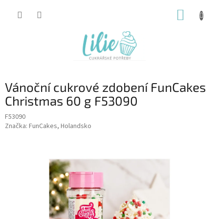
Přejít
NÁKUP
na
obsah
KOŠÍK
Vánoční cukrové zdobení FunCakes
Christmas 60 g F53090
F53090
Značka:
FunCakes, Holandsko