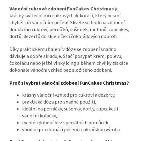
Vánoční cukrové zdobení FunCakes Christmas
je
krásný sváteční mix cukrových dekorací, který nesmí
chybět při vánočním pečení. Skvěle se hodí na zdobení
domácího cukroví, perníčků, sušenek, muffinů, cupcakes,
dortů, dezertů do skleniček i čokoládových dobrot.
Díky praktickému balení v dóze se zdobení snadno
dávkuje a dobře skladuje. Stačí posypat krém, polevu,
čokoládu nebo ještě vlhký icing a během chvilky získáte
dokonale vánoční vzhled bez složitého zdobení.
Proč si vybrat vánoční zdobení FunCakes Christmas?
krásný vánoční vzhled pro cukroví a dezerty,
praktická dóza pro snadné použití,
ideální na perníčky, sušenky, dorty, cupcakes i
vánoční koláčky,
rychlé zdobení bez speciálních pomůcek,
vhodné pro domácí pečení i cukrářskou výrobu.