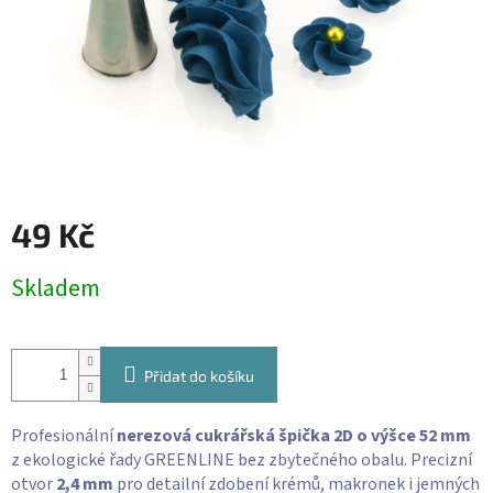
49 Kč
Měrná
Skladem
cena:
Přidat do košíku
Profesionální
nerezová cukrářská špička 2D o výšce 52 mm
z ekologické řady GREENLINE bez zbytečného obalu. Precizní
otvor
2,4 mm
pro detailní zdobení krémů, makronek i jemných