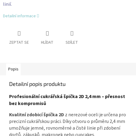
linií.
Detailní informace
ZEPTAT SE
HLÍDAT
SDÍLET
Popis
Detailní popis produktu
Profesionální cukrářská špička 2D 2,4 mm – přesnost
bez kompromisů
Kvalitní zdobicí špička 2D
z nerezové oceli je určena pro
precizní cukrářskou práci. Díky otvoru o průměru 2,4 mm
umožňuje jemné, rovnoměrné a čisté linie při zdobení
dortů, zákusků, makronek nebo cupcakes.