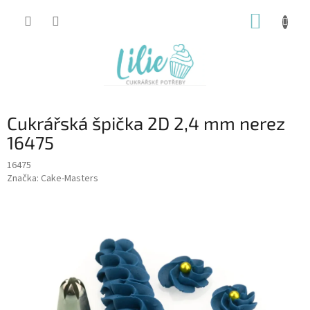
Přejít
NÁKUP
na
obsah
KOŠÍK
Cukrářská špička 2D 2,4 mm nerez
16475
16475
Značka:
Cake-Masters