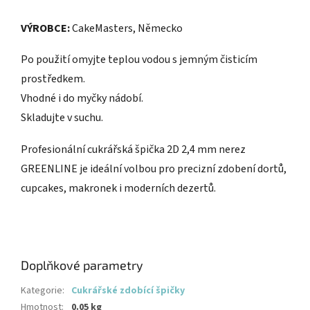
VÝROBCE:
CakeMasters, Německo
Po použití omyjte teplou vodou s jemným čisticím
prostředkem.
Vhodné i do myčky nádobí.
Skladujte v suchu.
Profesionální cukrářská špička 2D 2,4 mm nerez
GREENLINE je ideální volbou pro precizní zdobení dortů,
cupcakes, makronek i moderních dezertů.
Doplňkové parametry
Kategorie
:
Cukrářské zdobící špičky
Hmotnost
:
0.05 kg