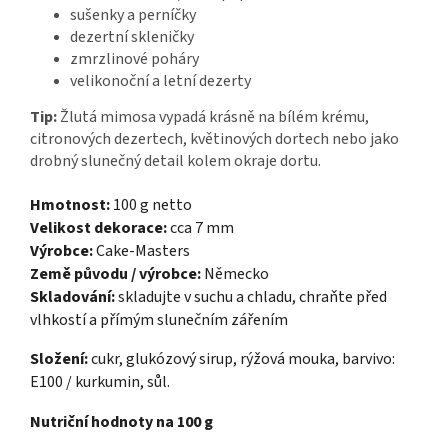
sušenky a perníčky
dezertní skleničky
zmrzlinové poháry
velikonoční a letní dezerty
Tip:
Žlutá mimosa vypadá krásně na bílém krému,
citronových dezertech, květinových dortech nebo jako
drobný slunečný detail kolem okraje dortu.
Hmotnost:
100 g netto
Velikost dekorace:
cca 7 mm
Výrobce:
Cake-Masters
Země původu / výrobce:
Německo
Skladování:
skladujte v suchu a chladu, chraňte před
vlhkostí a přímým slunečním zářením
Složení:
cukr, glukózový sirup, rýžová mouka, barvivo:
E100 / kurkumin, sůl.
Nutriční hodnoty na 100 g