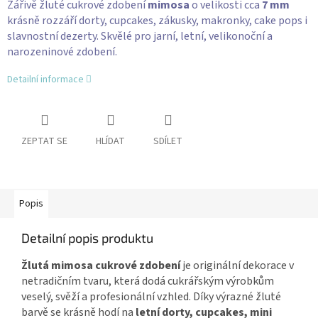
Zářivě žluté cukrové zdobení
mimosa
o velikosti cca
7 mm
krásně rozzáří dorty, cupcakes, zákusky, makronky, cake pops i
slavnostní dezerty. Skvělé pro jarní, letní, velikonoční a
narozeninové zdobení.
Detailní informace
ZEPTAT SE
HLÍDAT
SDÍLET
Popis
Detailní popis produktu
Žlutá mimosa cukrové zdobení
je originální dekorace v
netradičním tvaru, která dodá cukrářským výrobkům
veselý, svěží a profesionální vzhled. Díky výrazné žluté
barvě se krásně hodí na
letní dorty, cupcakes, mini