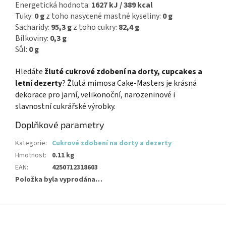
Energetická hodnota:
1627 kJ / 389 kcal
Tuky:
0 g
z toho nasycené mastné kyseliny:
0 g
Sacharidy:
95,3 g
z toho cukry:
82,4 g
Bílkoviny:
0,3 g
Sůl:
0 g
Hledáte
žluté cukrové zdobení na dorty, cupcakes a
letní dezerty
? Žlutá mimosa Cake-Masters je krásná
dekorace pro jarní, velikonoční, narozeninové i
slavnostní cukrářské výrobky.
Doplňkové parametry
Kategorie
:
Cukrové zdobení na dorty a dezerty
Hmotnost
:
0.11 kg
EAN
:
4250712318603
Položka byla vyprodána…
Z
á