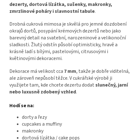
dezerty, dortová lízátka, sušenky, makronky,
zmrzlinové poháry i slavnostní tabule
.
Drobná cukrová mimosa je skvělá pro jemné dozdobení
okrajů dortů, posypání krémových dezertů nebo jako
barevný detail na svatební, narozeninové a velikonoční
sladkosti. Žlutý odstín působí optimisticky, hravě a
krásně ladí s bílými, pastelovými, citrusovými i
květinovými dekoracemi.
Dekorace má velikost cca
7 mm
, takže je dobře viditelná,
ale zároveň nepůsobí těžce. V cukrářské výrobě ji
využijete tam, kde chcete dezertu dodat
slunečný, jarní
nebo luxusně zdobený vzhled
.
Hodí se na:
dorty a řezy
cupcakes a muffiny
makronky
dortová lízátka / cake pops