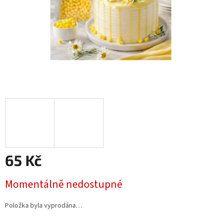
65 Kč
Měrná
Momentálně nedostupné
cena:
Položka byla vyprodána…