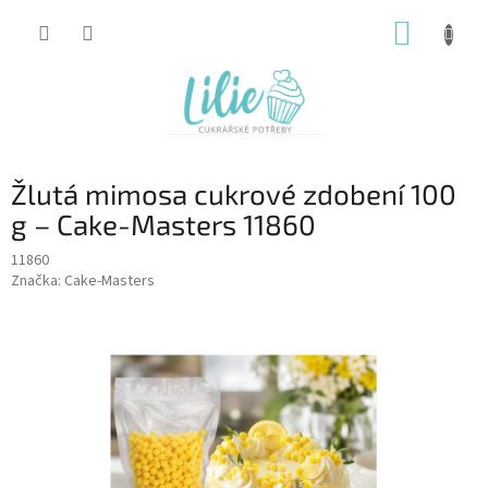
Přejít
NÁKUP
na
obsah
KOŠÍK
Žlutá mimosa cukrové zdobení 100
g – Cake-Masters 11860
11860
Značka:
Cake-Masters