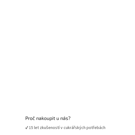
p
a
t
í
Proč nakoupit u nás?
✔ 15 let zkušeností v cukrářských potřebách