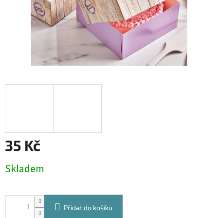
35 Kč
Měrná
Skladem
cena:
Přidat do košíku