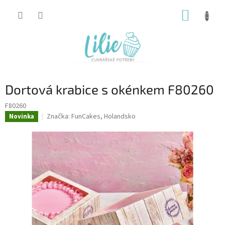
Přejít
NÁKUP
na
obsah
KOŠÍK
Dortová krabice s okénkem F80260
F80260
Značka:
FunCakes, Holandsko
Novinka