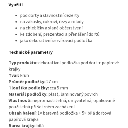
Využití
pod dorty a slavnostní dezerty
na zákusky, cukroví, řezy a rolády
na chlebíčky a slané občerstvení
ke zdobení, prezentaci a přenášení dortů
jako dekorativní servírovací podložka
Technické parametry
Typ produktu:
dekorativní podložka pod dort + papírové
krajky
Tvar:
kruh
Průměr podložky:
27 cm
Tloušťka podložky:
cca 5 mm
Materiál podložky:
plast, laminovaný povrch
Vlastnosti:
nepromastitelná, omyvatelná, opakovaně
použitelná při šetrném zacházení
Obsah balení:
1× barevná podložka + 5× bílá dortová
papírová krajka
Barva krajky:
bílá