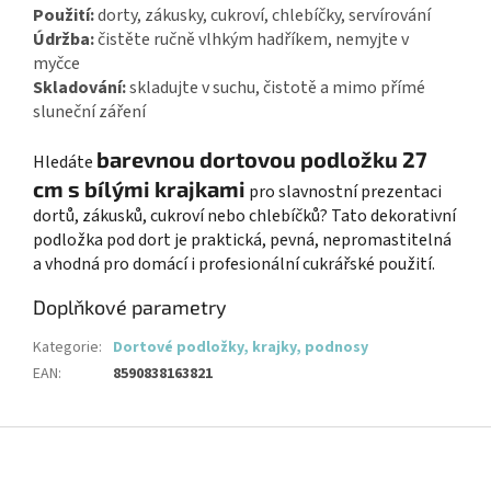
Použití:
dorty, zákusky, cukroví, chlebíčky, servírování
Údržba:
čistěte ručně vlhkým hadříkem, nemyjte v
myčce
Skladování:
skladujte v suchu, čistotě a mimo přímé
sluneční záření
barevnou dortovou podložku 27
Hledáte
cm s bílými krajkami
pro slavnostní prezentaci
dortů, zákusků, cukroví nebo chlebíčků? Tato dekorativní
podložka pod dort je praktická, pevná, nepromastitelná
a vhodná pro domácí i profesionální cukrářské použití.
Doplňkové parametry
Kategorie
:
Dortové podložky, krajky, podnosy
EAN
:
8590838163821
Z
á
p