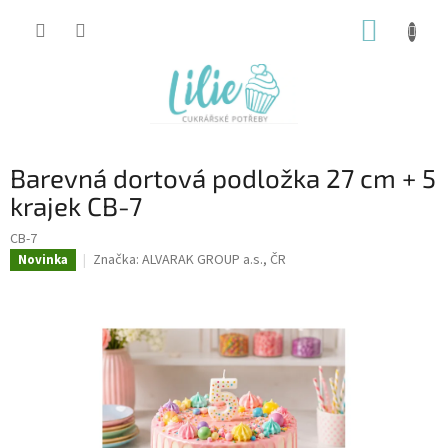
Přejít
NÁKUP
na
obsah
KOŠÍK
Barevná dortová podložka 27 cm + 5
krajek CB-7
CB-7
Značka:
ALVARAK GROUP a.s., ČR
Novinka