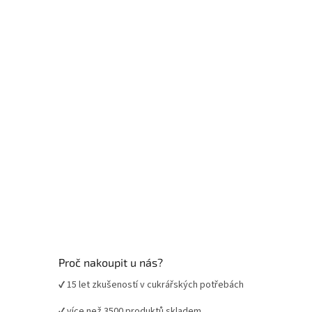
a
t
í
Proč nakoupit u nás?
✔ 15 let zkušeností v cukrářských potřebách
✔ více než 3500 produktů skladem