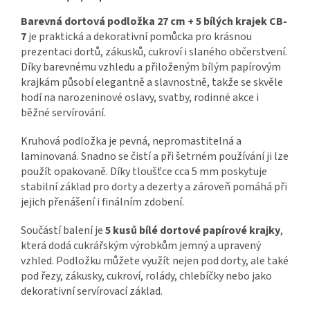
Barevná dortová podložka 27 cm + 5 bílých krajek CB-
7
je praktická a dekorativní pomůcka pro krásnou
prezentaci dortů, zákusků, cukroví i slaného občerstvení.
Díky barevnému vzhledu a přiloženým bílým papírovým
krajkám působí elegantně a slavnostně, takže se skvěle
hodí na narozeninové oslavy, svatby, rodinné akce i
běžné servírování.
Kruhová podložka je pevná, nepromastitelná a
laminovaná. Snadno se čistí a při šetrném používání ji lze
použít opakovaně. Díky tloušťce cca 5 mm poskytuje
stabilní základ pro dorty a dezerty a zároveň pomáhá při
jejich přenášení i finálním zdobení.
Součástí balení je
5 kusů bílé dortové papírové krajky
,
která dodá cukrářským výrobkům jemný a upravený
vzhled. Podložku můžete využít nejen pod dorty, ale také
pod řezy, zákusky, cukroví, rolády, chlebíčky nebo jako
dekorativní servírovací základ.